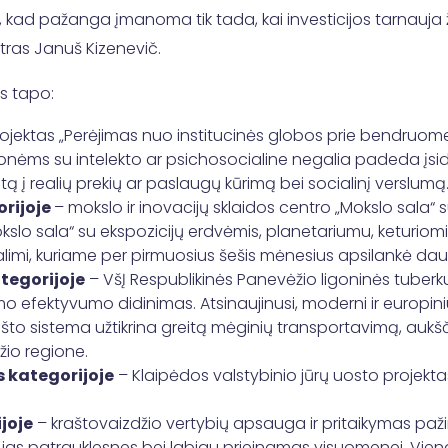
kad pažanga įmanoma tik tada, kai investicijos tarnauja 
tras Januš Kizenevič.
is tapo:
ojektas „Perėjimas nuo institucinės globos prie bendruome
onėms su intelekto ar psichosocialine negalia padeda įsida
ą į realių prekių ar paslaugų kūrimą bei socialinį verslumą
orijoje
– mokslo ir inovacijų sklaidos centro „Mokslo sala“
lo sala“ su ekspozicijų erdvėmis, planetariumu, keturiomi
alimi, kuriame per pirmuosius šešis mėnesius apsilankė daugi
ategorijoje
– VšĮ Respublikinės Panevėžio ligoninės tuberk
 efektyvumo didinimas. Atsinaujinusi, moderni ir europiniu
što sistema užtikrina greitą mėginių transportavimą, aukš
žio regione.
s kategorijoje
– Klaipėdos valstybinio jūrų uosto projektas
ijoje
– kraštovaizdžio vertybių apsauga ir pritaikymas pažin
i jas patrauklesnes bei labiau prieinamas visuomenei. Viena