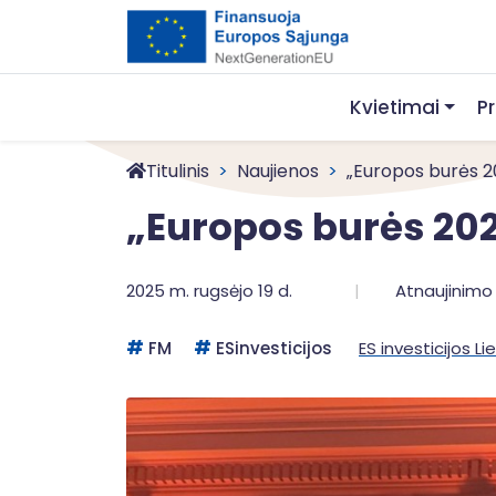
Kvietimai
P
Titulinis
Naujienos
„Europos burės 202
„Europos burės 2025
2025 m. rugsėjo 19 d.
Atnaujinimo 
FM
ESinvesticijos
ES investicijos Li