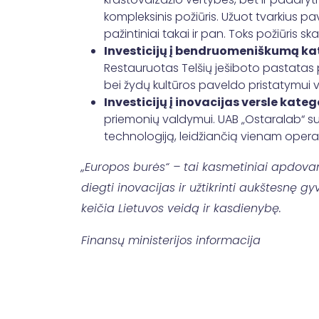
kompleksinis požiūris. Užuot tvarkius pa
pažintiniai takai ir pan. Toks požiūris
Investicijų į bendruomeniškumą ka
Restauruotas Telšių ješiboto pastatas 
bei žydų kultūros paveldo pristatymui 
Investicijų į inovacijas versle kateg
priemonių valdymui. UAB „Ostaralab“ su
technologiją, leidžiančią vienam operat
„Europos burės“ – tai kasmetiniai apdovan
diegti inovacijas ir užtikrinti aukštesnę
keičia Lietuvos veidą ir kasdienybę.
Finansų ministerijos informacija