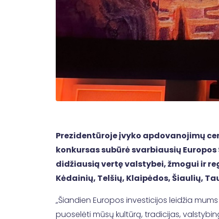
Prezidentūroje įvyko apdovanojimų cerem
konkursas subūrė svarbiausių Europos S
didžiausią vertę valstybei, žmogui ir r
Kėdainių, Telšių, Klaipėdos, Šiaulių, T
„Šiandien Europos investicijos leidžia mums n
puoselėti mūsų kultūrą, tradicijas, valstybi