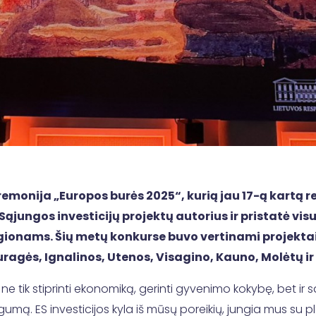
onija „Europos burės 2025“, kurią jau 17-ą kartą ren
ąjungos investicijų projektų autorius ir pristatė vis
egionams. Šių metų konkurse buvo vertinami projektai
auragės, Ignalinos, Utenos, Visagino, Kauno, Molėtų i
e tik stiprinti ekonomiką, gerinti gyvenimo kokybę, bet ir sa
ngumą. ES investicijos kyla iš mūsų poreikių, jungia mus su 