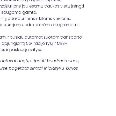
zdžiui, prie jau esamų traukos vietų įrengti
į su saugoma gamta.
nt jį edukacinėms ir kitoms veikloms.
dvę ekskursijoms, edukacinėms programoms
liniam ir pusiau automatizuotam transporto
pjungiantį 5G, radijo ryšį ir MESH
ės ir paslaugų srityse.
Lietuvai augti, stiprinti bendruomenes,
rse pagerbta šimtai iniciatyvų, kurios