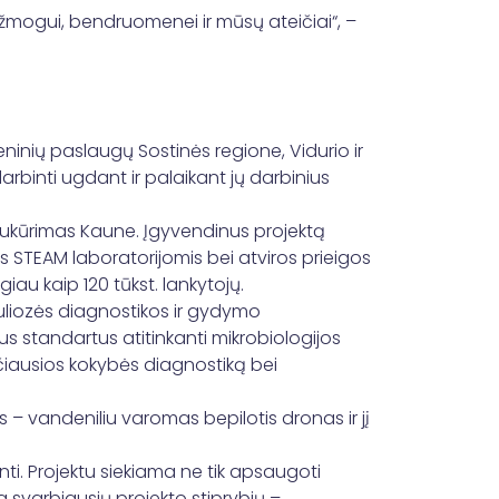
žmogui, bendruomenei ir mūsų ateičiai“, –
ninių paslaugų Sostinės regione, Vidurio ir
rbinti ugdant ir palaikant jų darbinius
.
 sukūrimas Kaune. Įgyvendinus projektą
s STEAM laboratorijomis bei atviros prieigos
au kaip 120 tūkst. lankytojų.
uliozės diagnostikos ir gydymo
s standartus atitinkanti mikrobiologijos
čiausios kokybės diagnostiką bei
 – vandeniliu varomas bepilotis dronas ir jį
ti. Projektu siekiama ne tik apsaugoti
 svarbiausių projekto stiprybių –