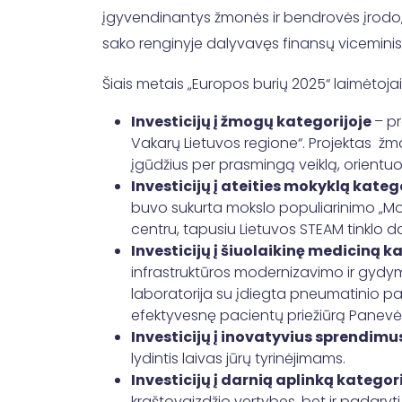
įgyvendinantys žmonės ir bendrovės įrodo, 
sako renginyje dalyvavęs finansų viceminis
Šiais metais „Europos burių 2025“ laimėtoja
Investicijų į žmogų kategorijoje
– pr
Vakarų Lietuvos regione“. Projektas žm
įgūdžius per prasmingą veiklą, orientuot
Investicijų į ateities mokyklą kateg
buvo sukurta mokslo populiarinimo „Moks
centru, tapusiu Lietuvos STEAM tinklo d
Investicijų į šiuolaikinę mediciną k
infrastruktūros modernizavimo ir gydymo
laboratorija su įdiegta pneumatinio pa
efektyvesnę pacientų priežiūrą Panevė
Investicijų į inovatyvius sprendimu
lydintis laivas jūrų tyrinėjimams.
Investicijų į darnią aplinką kategor
kraštovaizdžio vertybes, bet ir padaryt