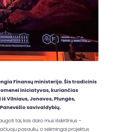
gia Finansų ministerija. Šis tradicinis
uomenei iniciatyvas, kuriančias
 iš Vilniaus, Jonavos, Plungės,
r Panevėžio savivaldybių.
ugoti tai, kas daro mus išskirtinius –
plačiuoju pasauliu, o sėkmingai projektus