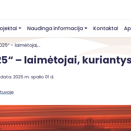
rojektai
Naudinga informacija
Kontaktai
Ap
5“ – laimėtojai,...
“ – laimėtojai, kuriantys 
data: 2025 m. spalio 01 d.
etuvoje