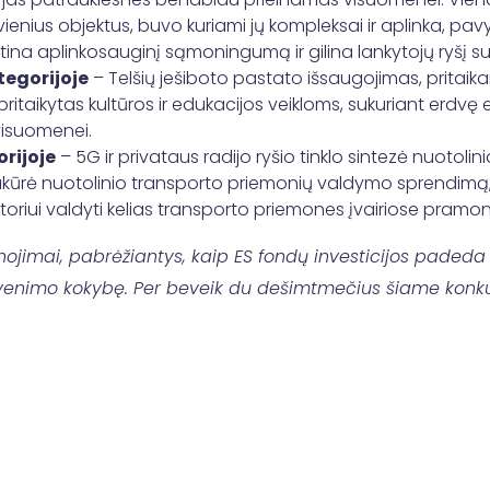
vienius objektus, buvo kuriami jų kompleksai ir aplinka, pavy
 skatina aplinkosauginį sąmoningumą ir gilina lankytojų ryš
tegorijoje
– Telšių ješiboto pastato išsaugojimas, pritaika
pritaikytas kultūros ir edukacijos veikloms, sukuriant er
visuomenei.
orijoje
– 5G ir privataus radijo ryšio tinklo sintezė nuoto
kūrė nuotolinio transporto priemonių valdymo sprendimą, a
oriui valdyti kelias transporto priemones įvairiose pramon
ojimai, pabrėžiantys, kaip ES fondų investicijos padeda 
 gyvenimo kokybę. Per beveik du dešimtmečius šiame konku