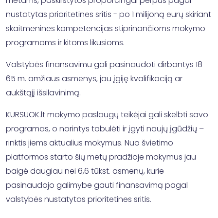
metams, paskirstytos proporcingai perpus pagal
nustatytas prioritetines sritis - po 1 milijoną eurų skiriant
skaitmenines kompetencijas stiprinančioms mokymo
programoms ir kitoms likusioms.
Valstybės finansavimu gali pasinaudoti dirbantys 18-
65 m. amžiaus asmenys, jau įgiję kvalifikaciją ar
aukštąjį išsilavinimą.
KURSUOK.lt mokymo paslaugų teikėjai gali skelbti savo
programas, o norintys tobulėti ir įgyti naujų įgūdžių –
rinktis jiems aktualius mokymus. Nuo švietimo
platformos starto šių metų pradžioje mokymus jau
baigė daugiau nei 6,6 tūkst. asmenų, kurie
pasinaudojo galimybe gauti finansavimą pagal
valstybės nustatytas prioritetines sritis.