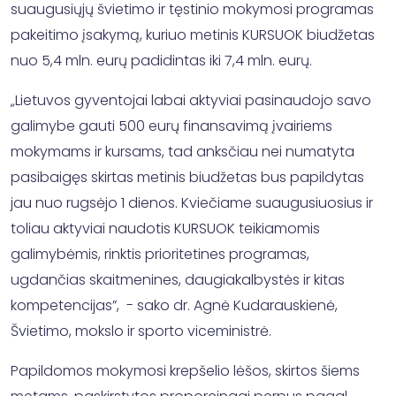
suaugusiųjų švietimo ir tęstinio mokymosi programas
pakeitimo įsakymą, kuriuo metinis KURSUOK biudžetas
nuo 5,4 mln. eurų padidintas iki 7,4 mln. eurų.
„Lietuvos gyventojai labai aktyviai pasinaudojo savo
galimybe gauti 500 eurų finansavimą įvairiems
mokymams ir kursams, tad anksčiau nei numatyta
pasibaigęs skirtas metinis biudžetas bus papildytas
jau nuo rugsėjo 1 dienos. Kviečiame suaugusiuosius ir
toliau aktyviai naudotis KURSUOK teikiamomis
galimybėmis, rinktis prioritetines programas,
ugdančias skaitmenines, daugiakalbystės ir kitas
kompetencijas”, - sako dr. Agnė Kudarauskienė,
Švietimo, mokslo ir sporto viceministrė.
Papildomos mokymosi krepšelio lėšos, skirtos šiems