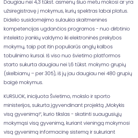
Daugiau nei 4,3 tūkst. asmenų šiuo metu mokosi ar yra
užsiregistravę į mokymus, kurių spektras labai platus.
Didelio susidomėjimo sulaukia skaitmenines
kompetencijas ugdančios programos - nuo dirbtinio
intelekto įrankių valdymo iki elektroninės prekybos
mokymų, taip pat itin populiarūs anglų kalbos
tobulinimo kursai. Iš viso nuo švietimo platformos
starto sukurta daugiau nei 1,6 tūkst. mokymo grupių
(skelbiamų – per 305), iš jų jau daugiau nei 480 grupių
baigė mokymus.
KURSUOK, inicijuota Švietimo, mokslo ir sporto
ministerijos, sukurta įgyvendinant projektą „Mokykis
visą gyvenimą!“, kurio tikslas - skatinti suaugusiųjų
mokymąsi visą gyvenimą, kuriant vieningą mokymosi
visą gyvenimą informacinę sistemą ir sukuriant