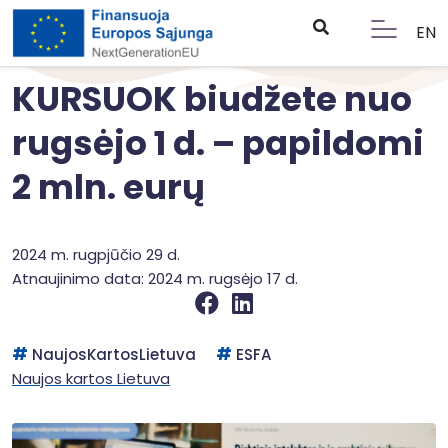
EN
KURSUOK biudžete nuo
rugsėjo 1 d. – papildomi
2 mln. eurų
2024 m. rugpjūčio 29 d.
Atnaujinimo data: 2024 m. rugsėjo 17 d.
NaujosKartosLietuva
ESFA
Naujos kartos Lietuva