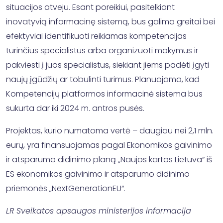
situacijos atveju. Esant poreikiui, pasitelkiant
inovatyvią informacinę sistemą, bus galima greitai bei
efektyviai identifikuoti reikiamas kompetencijas
turinčius specialistus arba organizuoti mokymus ir
pakviesti į juos specialistus, siekiant jiems padėti įgyti
naujų įgūdžių ar tobulinti turimus. Planuojama, kad
Kompetencijų platformos informacinė sistema bus
sukurta dar iki 2024 m. antros pusės.
Projektas, kurio numatoma vertė – daugiau nei 2,1 mln.
eurų, yra finansuojamas pagal Ekonomikos gaivinimo
ir atsparumo didinimo planą „Naujos kartos Lietuva“ iš
ES ekonomikos gaivinimo ir atsparumo didinimo
priemonės „NextGenerationEU“.
LR Sveikatos apsaugos ministerijos informacija