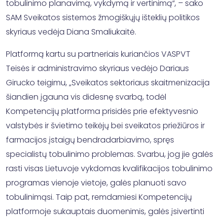
tobulinimo planavimą, vykdymą ir vertinimą“, – sako
SAM Sveikatos sistemos žmogiškųjų išteklių politikos
skyriaus vedėja Diana Smaliukaitė.
Platformą kartu su partneriais kuriančios VASPVT
Teisės ir administravimo skyriaus vedėjo Dariaus
Girucko teigimu, „Sveikatos sektoriaus skaitmenizacija
šiandien įgauna vis didesnę svarbą, todėl
Kompetencijų platforma prisidės prie efektyvesnio
valstybės ir švietimo teikėjų bei sveikatos priežiūros ir
farmacijos įstaigų bendradarbiavimo, spręs
specialistų tobulinimo problemas. Svarbu, jog jie galės
rasti visas Lietuvoje vykdomas kvalifikacijos tobulinimo
programas vienoje vietoje, galės planuoti savo
tobulinimąsi. Taip pat, remdamiesi Kompetencijų
platformoje sukauptais duomenimis, galės įsivertinti