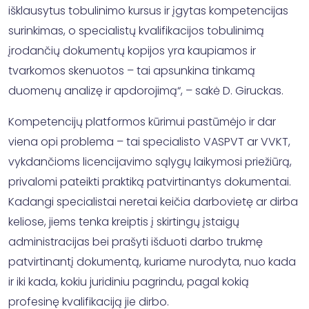
išklausytus tobulinimo kursus ir įgytas kompetencijas
surinkimas, o specialistų kvalifikacijos tobulinimą
įrodančių dokumentų kopijos yra kaupiamos ir
tvarkomos skenuotos – tai apsunkina tinkamą
duomenų analizę ir apdorojimą“, – sakė D. Giruckas.
Kompetencijų platformos kūrimui pastūmėjo ir dar
viena opi problema – tai specialisto VASPVT ar VVKT,
vykdančioms licencijavimo sąlygų laikymosi priežiūrą,
privalomi pateikti praktiką patvirtinantys dokumentai.
Kadangi specialistai neretai keičia darbovietę ar dirba
keliose, jiems tenka kreiptis į skirtingų įstaigų
administracijas bei prašyti išduoti darbo trukmę
patvirtinantį dokumentą, kuriame nurodyta, nuo kada
ir iki kada, kokiu juridiniu pagrindu, pagal kokią
profesinę kvalifikaciją jie dirbo.