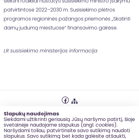
siektini rodikliai nustatyti susisiekimo ministro įsakymu
patvirtintose 2022–2030 m. Susisiekimo plėtros
programos regioninės pažangos priemonės „Skatinti
darnų judumą miestuose“ finansavimo gairėse.
LR susisiekimo ministerijos informacija
Privatumo politika
Slapukų naudojimas
Slapukų naudojimas
Siekdami užtikrinti geriausią Jūsų naršymo patirtį, šioje
svetainėje naudojame slapukus (angl.
cookies
).
Korupcijos prevencija
Naršydami toliau, patvirtinsite savo sutikimą naudoti
slapukus. Savo sutikimą bet kada galėsite atšaukti,
Kontaktai