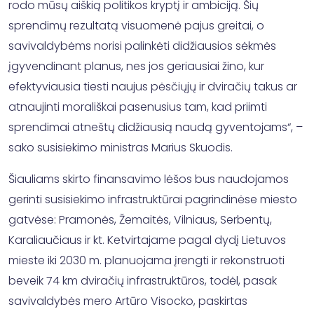
rodo mūsų aiškią politikos kryptį ir ambiciją. Šių
sprendimų rezultatą visuomenė pajus greitai, o
savivaldybėms norisi palinkėti didžiausios sėkmės
įgyvendinant planus, nes jos geriausiai žino, kur
efektyviausia tiesti naujus pėsčiųjų ir dviračių takus ar
atnaujinti morališkai pasenusius tam, kad priimti
sprendimai atneštų didžiausią naudą gyventojams“, –
sako susisiekimo ministras Marius Skuodis.
Šiauliams skirto finansavimo lėšos bus naudojamos
gerinti susisiekimo infrastruktūrai pagrindinėse miesto
gatvėse: Pramonės, Žemaitės, Vilniaus, Serbentų,
Karaliaučiaus ir kt. Ketvirtajame pagal dydį Lietuvos
mieste iki 2030 m. planuojama įrengti ir rekonstruoti
beveik 74 km dviračių infrastruktūros, todėl, pasak
savivaldybės mero Artūro Visocko, paskirtas