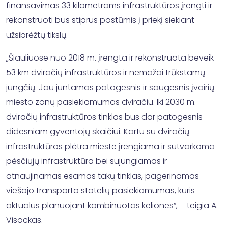
finansavimas 33 kilometrams infrastruktūros įrengti ir
rekonstruoti bus stiprus postūmis į priekį siekiant
užsibrėžtų tikslų.
„Šiauliuose nuo 2018 m. įrengta ir rekonstruota beveik
53 km dviračių infrastruktūros ir nemažai trūkstamų
jungčių. Jau juntamas patogesnis ir saugesnis įvairių
miesto zonų pasiekiamumas dviračiu. Iki 2030 m.
dviračių infrastruktūros tinklas bus dar patogesnis
didesniam gyventojų skaičiui. Kartu su dviračių
infrastruktūros plėtra mieste įrengiama ir sutvarkoma
pėsčiųjų infrastruktūra bei sujungiamas ir
atnaujinamas esamas takų tinklas, pagerinamas
viešojo transporto stotelių pasiekiamumas, kuris
aktualus planuojant kombinuotas keliones“, – teigia A.
Visockas.