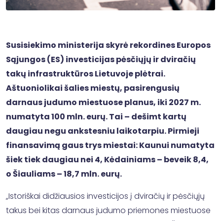
Susisiekimo ministerija skyrė rekordines Europos
Sąjungos (ES) investicijas pėsčiųjų ir dviračių
takų infrastruktūros Lietuvoje plėtrai.
Aštuoniolikai šalies miestų, pasirengusių
darnaus judumo miestuose planus, iki 2027 m.
numatyta 100 mln. eurų. Tai – dešimt kartų
daugiau negu ankstesniu laikotarpiu. Pirmieji
finansavimą gaus trys miestai: Kaunui numatyta
šiek tiek daugiau nei 4, Kėdainiams – beveik 8,4,
o Šiauliams – 18,7 mln. eurų.
„Istoriškai didžiausios investicijos į dviračių ir pėsčiųjų
takus bei kitas darnaus judumo priemones miestuose