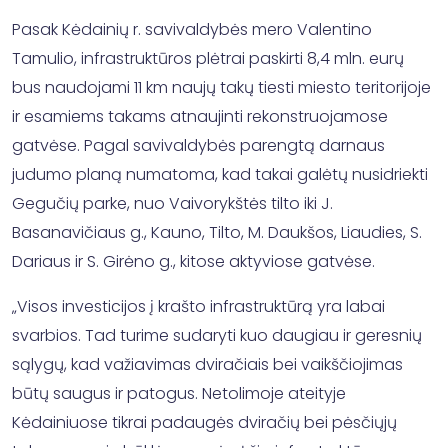
Pasak Kėdainių r. savivaldybės mero Valentino
Tamulio, infrastruktūros plėtrai paskirti 8,4 mln. eurų
bus naudojami 11 km naujų takų tiesti miesto teritorijoje
ir esamiems takams atnaujinti rekonstruojamose
gatvėse. Pagal savivaldybės parengtą darnaus
judumo planą numatoma, kad takai galėtų nusidriekti
Gegučių parke, nuo Vaivorykštės tilto iki J.
Basanavičiaus g., Kauno, Tilto, M. Daukšos, Liaudies, S.
Dariaus ir S. Girėno g., kitose aktyviose gatvėse.
„Visos investicijos į krašto infrastruktūrą yra labai
svarbios. Tad turime sudaryti kuo daugiau ir geresnių
sąlygų, kad važiavimas dviračiais bei vaikščiojimas
būtų saugus ir patogus. Netolimoje ateityje
Kėdainiuose tikrai padaugės dviračių bei pėsčiųjų