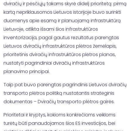
dviračių ir pėsčiųjų takams skyrė didelį prioritetą: pirmą
kartą nepriklausomos Lietuvos istorijoje buvo surinkti
duomenys apie esamą ir planuojamą infrastruktūrą
Lietuvoje, atlikta išsami šios infrastruktūros
inventorizacija, pagal gautus rezultatus parengtas
Lietuvos dviračių infrastruktūros plėtros žemėlapis,
prioritetinis dviračių infrastruktūros plėtros planas,
nustatyti pagrindiniai dviračių infrastruktūros
planavimo principai.
Taip pat buvo parengtas pagrindinis Lietuvos dviračių
transporto plėtros politiką nustatantis strateginis
dokumentas – Dviračių transporto plėtros gairės.
Prioritetai ir kryptys, kokioms konkrečioms veikloms
turėtų būti panaudojamos šios ES investicijos, bei