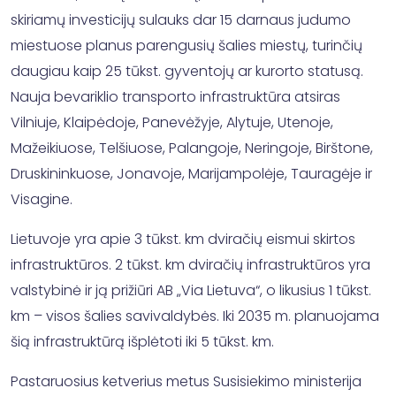
skiriamų investicijų sulauks dar 15 darnaus judumo
miestuose planus parengusių šalies miestų, turinčių
daugiau kaip 25 tūkst. gyventojų ar kurorto statusą.
Nauja bevariklio transporto infrastruktūra atsiras
Vilniuje, Klaipėdoje, Panevėžyje, Alytuje, Utenoje,
Mažeikiuose, Telšiuose, Palangoje, Neringoje, Birštone,
Druskininkuose, Jonavoje, Marijampolėje, Tauragėje ir
Visagine.
Lietuvoje yra apie 3 tūkst. km dviračių eismui skirtos
infrastruktūros. 2 tūkst. km dviračių infrastruktūros yra
valstybinė ir ją prižiūri AB „Via Lietuva“, o likusius 1 tūkst.
km – visos šalies savivaldybės. Iki 2035 m. planuojama
šią infrastruktūrą išplėtoti iki 5 tūkst. km.
Pastaruosius ketverius metus Susisiekimo ministerija