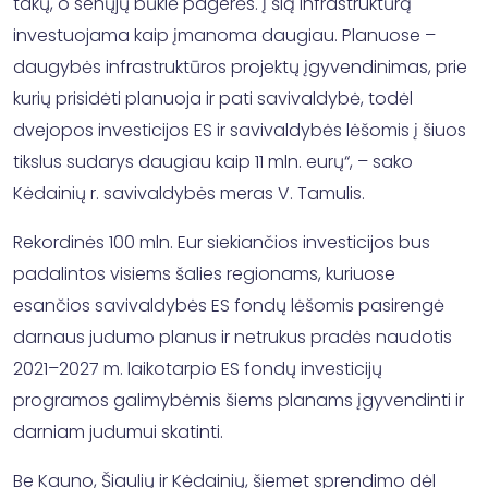
takų, o senųjų būklė pagerės. Į šią infrastruktūrą
investuojama kaip įmanoma daugiau. Planuose –
daugybės infrastruktūros projektų įgyvendinimas, prie
kurių prisidėti planuoja ir pati savivaldybė, todėl
dvejopos investicijos ES ir savivaldybės lėšomis į šiuos
tikslus sudarys daugiau kaip 11 mln. eurų“, – sako
Kėdainių r. savivaldybės meras V. Tamulis.
Rekordinės 100 mln. Eur siekiančios investicijos bus
padalintos visiems šalies regionams, kuriuose
esančios savivaldybės ES fondų lėšomis pasirengė
darnaus judumo planus ir netrukus pradės naudotis
2021–2027 m. laikotarpio ES fondų investicijų
programos galimybėmis šiems planams įgyvendinti ir
darniam judumui skatinti.
Be Kauno, Šiaulių ir Kėdainių, šiemet sprendimo dėl