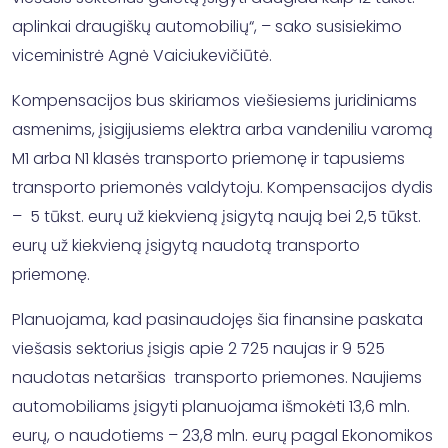
aplinkai draugiškų automobilių“, – sako susisiekimo
viceministrė Agnė Vaiciukevičiūtė.
Kompensacijos bus skiriamos viešiesiems juridiniams
asmenims, įsigijusiems elektra arba vandeniliu varomą
M1 arba N1 klasės transporto priemonę ir tapusiems
transporto priemonės valdytoju. Kompensacijos dydis
– 5 tūkst. eurų už kiekvieną įsigytą naują bei 2,5 tūkst.
eurų už kiekvieną įsigytą naudotą transporto
priemonę.
Planuojama, kad pasinaudojęs šia finansine paskata
viešasis sektorius įsigis apie 2 725 naujas ir 9 525
naudotas netaršias transporto priemones. Naujiems
automobiliams įsigyti planuojama išmokėti 13,6 mln.
eurų, o naudotiems – 23,8 mln. eurų pagal Ekonomikos