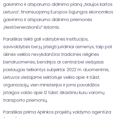
gaivinimo ir atsparumo didinimo planą „Naujos kartos
Lietuva“, finansuojamą Europos Sąjungos ekonomikos
gaivinimo ir atsparumo didinimo priemonės
„NextGenerationEU“ lėšomis.
Paraiškas teikti gali valstybinės institucijos,
savivaldybės bei jų įsteigti juridiniai asmenys, taip pat
ūkinės veiklos nevykdančios tradicinės religinės
bendruomenės, bendrijos ar centrai bei viešąsias
paslaugas teikiantys subjektai. 2022 m. duomenimis,
Lietuvos viešajame sektoriuje veikia apie 4 tūkst.
organizacijų, vien ministerijos ir joms pavaldžios
įstaigos valdo apie 12 tūkst. iškastiniu kuru varomų
transporto priemonių.
Paraiškas priima Aplinkos projektų valdymo agentūra