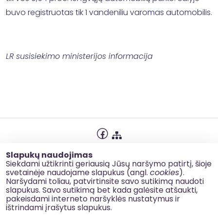
buvo registruotas tik 1 vandeniliu varomas automobilis.
LR susisiekimo ministerijos informacija
Privatumo politika
Slapukų naudojimas
Slapukų naudojimas
Siekdami užtikrinti geriausią Jūsų naršymo patirtį, šioje
svetainėje naudojame slapukus (angl.
cookies
).
Korupcijos prevencija
Naršydami toliau, patvirtinsite savo sutikimą naudoti
slapukus. Savo sutikimą bet kada galėsite atšaukti,
Kontaktai
pakeisdami interneto naršyklės nustatymus ir
ištrindami įrašytus slapukus.