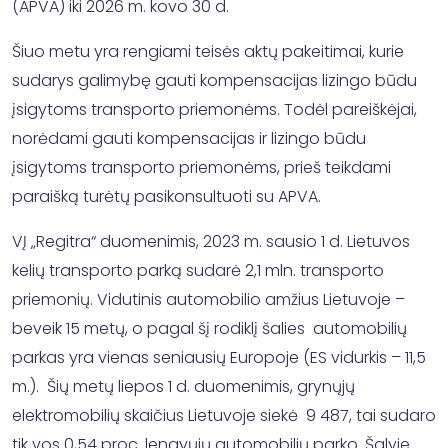
(APVA) iki 2026 m. kovo 30 d.
Šiuo metu yra rengiami teisės aktų pakeitimai, kurie
sudarys galimybę gauti kompensacijas lizingo būdu
įsigytoms transporto priemonėms. Todėl pareiškėjai,
norėdami gauti kompensacijas ir lizingo būdu
įsigytoms transporto priemonėms, prieš teikdami
paraišką turėtų pasikonsultuoti su APVA.
VĮ „Regitra“ duomenimis, 2023 m. sausio 1 d. Lietuvos
kelių transporto parką sudarė 2,1 mln. transporto
priemonių. Vidutinis automobilio amžius Lietuvoje –
beveik 15 metų, o pagal šį rodiklį šalies automobilių
parkas yra vienas seniausių Europoje (ES vidurkis – 11,5
m.). Šių metų liepos 1 d. duomenimis, grynųjų
elektromobilių skaičius Lietuvoje siekė 9 487, tai sudaro
tik vos 0,54 proc. lengvųjų automobilių parko. Šalyje