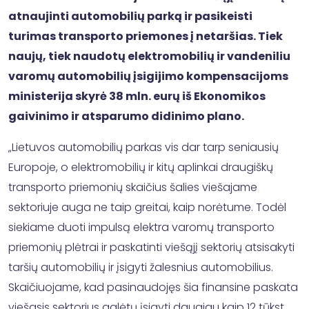
atnaujinti automobilių parką ir pasikeisti
turimas transporto priemones į netaršias. Tiek
naujų, tiek naudotų elektromobilių ir vandeniliu
varomų automobilių įsigijimo kompensacijoms
ministerija skyrė 38 mln. eurų iš Ekonomikos
gaivinimo ir atsparumo didinimo plano.
„Lietuvos automobilių parkas vis dar tarp seniausių
Europoje, o elektromobilių ir kitų aplinkai draugiškų
transporto priemonių skaičius šalies viešajame
sektoriuje auga ne taip greitai, kaip norėtume. Todėl
siekiame duoti impulsą elektra varomų transporto
priemonių plėtrai ir paskatinti viešąjį sektorių atsisakyti
taršių automobilių ir įsigyti žalesnius automobilius.
Skaičiuojame, kad pasinaudojęs šia finansine paskata
viešasis sektorius galėtų įsigyti daugiau kaip 12 tūkst.