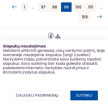
1
…
97
98
99
100
101
…
159
Privatumo politika
Slapukų naudojimas
Slapukų naudojimas
Siekdami užtikrinti geriausią Jūsų naršymo patirtį, šioje
svetainėje naudojame slapukus (angl.
cookies
).
Korupcijos prevencija
Naršydami toliau, patvirtinsite savo sutikimą naudoti
slapukus. Savo sutikimą bet kada galėsite atšaukti,
Kontaktai
pakeisdami interneto naršyklės nustatymus ir
ištrindami įrašytus slapukus.
© 2026 esinvesticijos.lt
DAUGIAU PASIRINKIMŲ
SUTINKU
BDAR