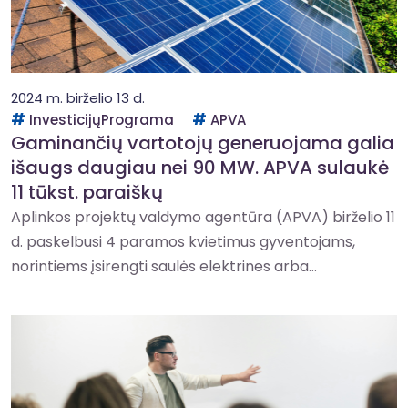
2024 m. birželio 13 d.
InvesticijųPrograma
APVA
Gaminančių vartotojų generuojama galia
išaugs daugiau nei 90 MW. APVA sulaukė
11 tūkst. paraiškų
Aplinkos projektų valdymo agentūra (APVA) birželio 11
d. paskelbusi 4 paramos kvietimus gyventojams,
norintiems įsirengti saulės elektrines arba...