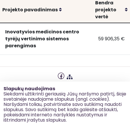
Bendra
Rikiuoti
R
Projekto pavadinimas
projekto
vertė
Inovatyvios medicinos centro
tyrėjų vertinimo sistemos
59 906,35 €
Inovatyvios
Inovatyvios m
parengimas
medicinos
centro
tyrėjų
vertinimo
sistemos
parengimas
Privatumo politika
Slapukų naudojimas
Slapukų naudojimas
Siekdami užtikrinti geriausią Jūsų naršymo patirtį, šioje
svetainėje naudojame slapukus (angl.
cookies
).
Korupcijos prevencija
Naršydami toliau, patvirtinsite savo sutikimą naudoti
slapukus. Savo sutikimą bet kada galėsite atšaukti,
Kontaktai
pakeisdami interneto naršyklės nustatymus ir
ištrindami įrašytus slapukus.
© 2026 esinvesticijos.lt