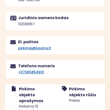
UAB "KAUTRA"
Juridinio asmens kodas
132138957
El. paštas
pirkimai@kautra.lt
Telefono numeris
+37065854910
Pirkimo
Pirkimo
objekto
objekto rūšis
aprašymas
Prekės
Perkama 10