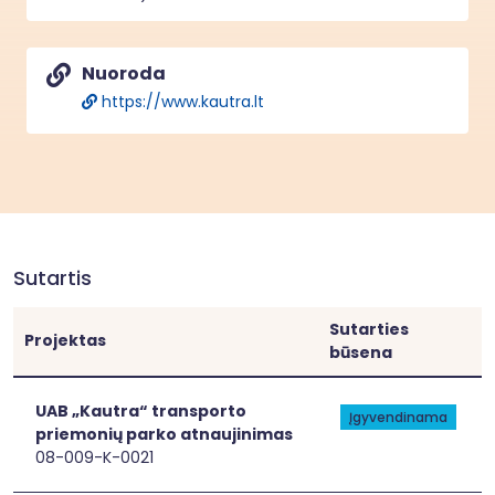
Nuoroda
https://www.kautra.lt
Sutartis
Sutarties
Projektas
būsena
[[link]]
[[link]]
UAB „Kautra“ transporto
Įgyvendinama
priemonių parko atnaujinimas
08-009-K-0021