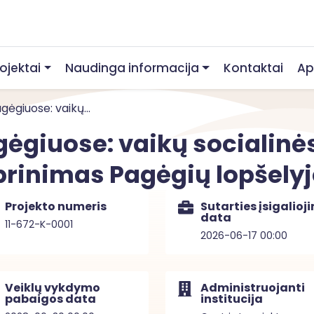
rojektai
Naudinga informacija
Kontaktai
Ap
ėgiuose: vaikų...
giuose: vaikų socialinės 
rinimas Pagėgių lopšelyj
Projekto numeris
Sutarties įsigalioj
data
11-672-K-0001
2026-06-17 00:00
Veiklų vykdymo
Administruojanti
pabaigos data
institucija