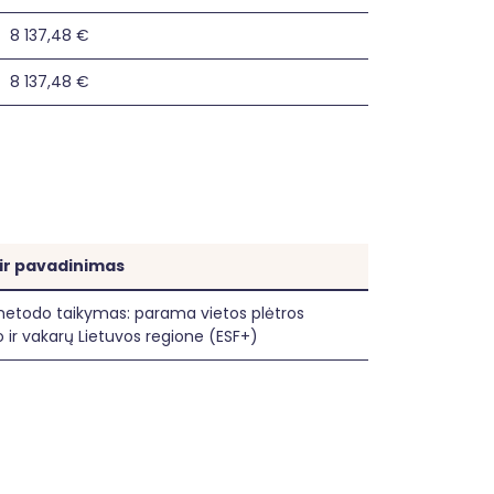
8 137,48 €
8 137,48 €
 ir pavadinimas
etodo taikymas: parama vietos plėtros
o ir vakarų Lietuvos regione (ESF+)