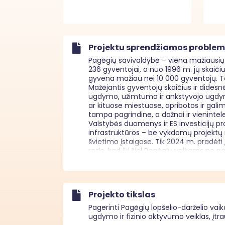
Projektu sprendžiamos proble
Pagėgių savivaldybė – viena mažiausių 
236 gyventojai, o nuo 1996 m. jų skaiči
gyvena mažiau nei 10 000 gyventojų. Tai r
Mažėjantis gyventojų skaičius ir didesn
ugdymo, užimtumo ir ankstyvojo ugdymo
ar kituose miestuose, apribotos ir gali
tampa pagrindine, o dažnai ir vienintele
Valstybės duomenys ir ES investicijų pr
infrastruktūros – be vykdomų projektų 
švietimo įstaigose. Tik 2024 m. pradėti 
rodo, kad iki šiol Pagėgių vaikams po 
Tuo pačiu metu Pagėgių savivaldybės še
šeimoms, vaikų dienos centro paslaugas,
patiriančių socialinius sunkumus, smurtą,
pagalbos priemonės ne visada integruoj
Projekto tikslas
Ikimokyklinio ir priešmokyklinio ugdymo
mažinant vaikų socialinę atskirtį, ypač k
Pagerinti Pagėgių lopšelio-darželio vai
ugdymo užtikrinimas vaikams iš socialinę
ugdymo ir fizinio aktyvumo veiklas, įtr
vaikus, neturinčius galimybės dalyvaut