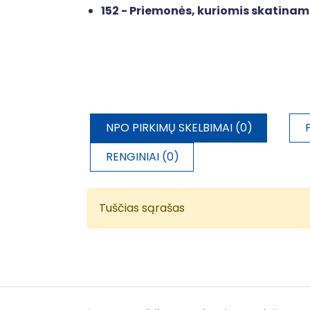
152 - Priemonės, kuriomis skatina
NPO PIRKIMŲ SKELBIMAI (0)
RENGINIAI (0)
Tuščias sąrašas