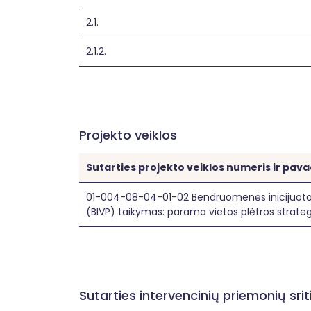
2.1.
2.1.2.
Projekto veiklos
Sutarties projekto veiklos numeris ir pav
01-004-08-04-01-02 Bendruomenės inicijuoto
(BIVP) taikymas: parama vietos plėtros strateg
Sutarties intervencinių priemonių sr