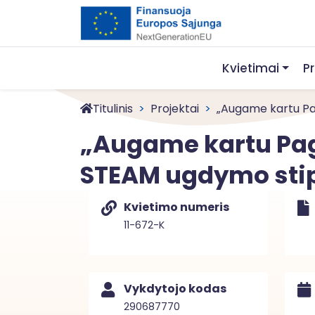
Kvietimai
P
Titulinis
Projektai
„Augame kartu Pag
„Augame kartu Pagė
STEAM ugdymo stip
Kvietimo numeris
11-672-K
Vykdytojo kodas
290687770