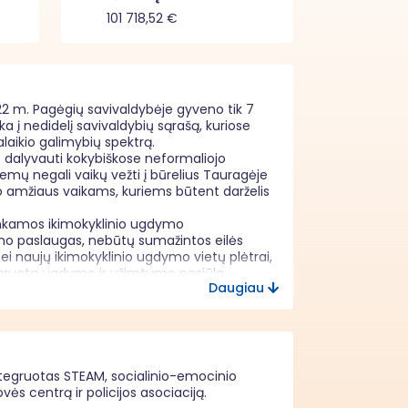
101 718,52 €
2 m. Pagėgių savivaldybėje gyveno tik 7 
 į nedidelį savivaldybių sąrašą, kuriose 
laikio galimybių spektrą.

ų dalyvauti kokybiškose neformaliojo 
 negali vaikų vežti į būrelius Tauragėje 
o amžiaus vaikams, kuriems būtent darželis 
kankamos ikimokyklinio ugdymo 
mo paslaugas, nebūtų sumažintos eilės 
ei naujų ikimokyklinio ugdymo vietų plėtrai, 
gruota ugdymo ir užimtumo pasiūla. 

Daugiau
paslaugas socialinę riziką patiriančioms 
kad savivaldybėje yra ženkli dalis šeimų, 
aikų socialinės atskirties riziką. Tačiau šios 


ra viena veiksmingiausių priemonių 
na ir nacionalinis projektas „Ankstyvojo 
integruotas STEAM, socialinio-emocinio
irtis Lietuvoje ypač skaudžiai paliečia 
ės centrą ir policijos asociaciją.