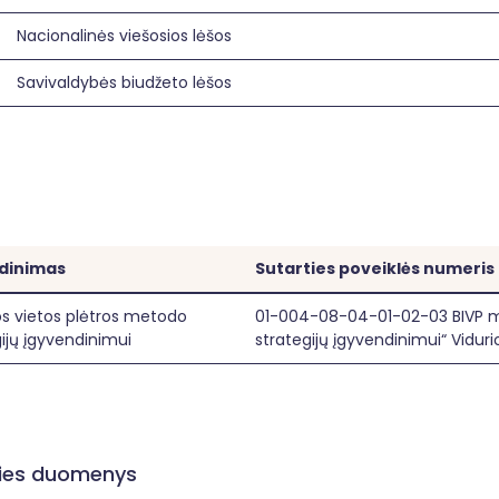
Nacionalinės viešosios lėšos
Savivaldybės biudžeto lėšos
adinimas
Sutarties poveiklės numeris
s vietos plėtros metodo
01-004-08-04-01-02-03 BIVP m
ijų įgyvendinimui
strategijų įgyvendinimui“ Viduri
ities duomenys