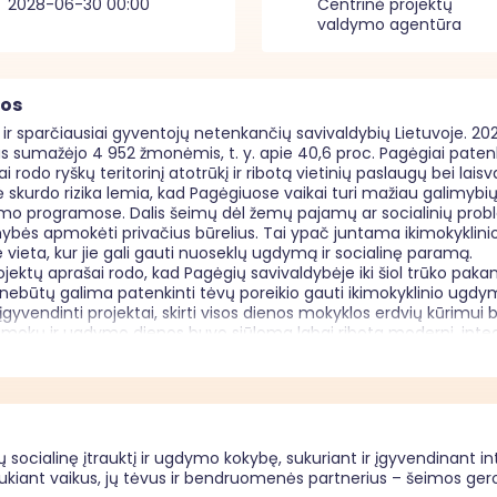
2028-06-30 00:00
Centrinė projektų
valdymo agentūra
mos
ir sparčiausiai gyventojų netenkančių savivaldybių Lietuvoje. 202
us sumažėjo 4 952 žmonėmis, t. y. apie 40,6 proc. Pagėgiai patenka
odo ryškų teritorinį atotrūkį ir ribotą vietinių paslaugų bei laisva
ė skurdo rizika lemia, kad Pagėgiuose vaikai turi mažiau galimybi
 programose. Dalis šeimų dėl žemų pajamų ar socialinių problemų
mybės apmokėti privačius būrelius. Tai ypač juntama ikimokyklini
 vieta, kur jie gali gauti nuoseklų ugdymą ir socialinę paramą.

ojektų aprašai rodo, kad Pagėgių savivaldybėje iki šiol trūko pa
nebūtų galima patenkinti tėvų poreikio gauti ikimokyklinio ugdy
įgyvendinti projektai, skirti visos dienos mokyklos erdvių kūrimui b
pamokų ir ugdymo dienos buvo siūloma labai ribota moderni, inte
imos gerovės centras teikia platų socialinių paslaugų spektrą – 
 kompleksinę pagalbą šeimai, psichosocialinę pagalbą. Tai rodo, 
 priklausomybes, vaikų nepriežiūrą ir kitus veiksnius, didinančius v
amos su kasdieniu ikimokykliniu ugdymu ir nepasiekia visų vaikų.
 srityje visoje Lietuvoje pripažįstama, kad ankstyvasis ugdymas y
albant apie vaikus iš socialinę riziką patiriančių šeimų. Tą patvirti
kų socialinę įtrauktį ir ugdymo kokybę, sukuriant ir įgyvendinant 
 riziką patiriančių šeimų“, kuriame pabrėžiama, kad socialinė atsk
aukiant vaikus, jų tėvus ir bendruomenės partnerius – šeimos gerov
i ikimokyklinio ugdymo programose.
