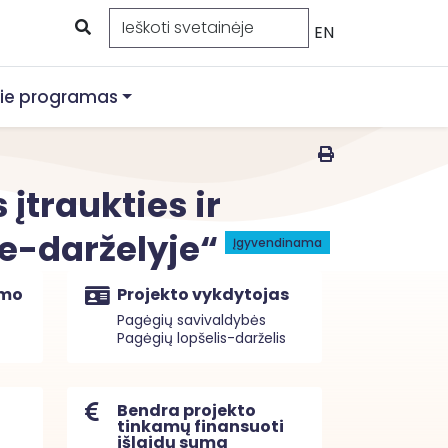
EN
ie programas
įtraukties ir
e-darželyje“
Įgyvendinama
imo
Projekto vykdytojas
Pagėgių savivaldybės
Pagėgių lopšelis-darželis
Bendra projekto
tinkamų finansuoti
išlaidų suma