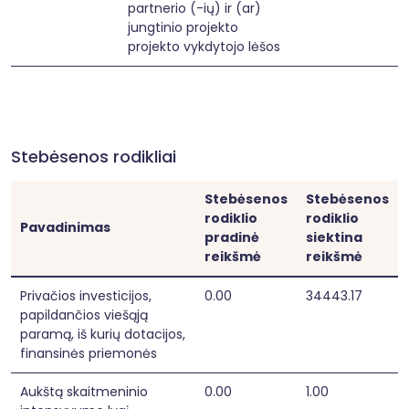
partnerio (-ių) ir (ar)
jungtinio projekto
projekto vykdytojo lėšos
Stebėsenos rodikliai
Stebėsenos
Stebėsenos
rodiklio
rodiklio
Pavadinimas
pradinė
siektina
reikšmė
reikšmė
Privačios investicijos,
0.00
34443.17
papildančios viešąją
paramą, iš kurių dotacijos,
finansinės priemonės
Aukštą skaitmeninio
0.00
1.00