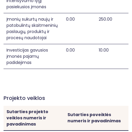
intensyvumo lygį
pasiekusios įmonės
Įmonių sukurtų naujų ir
0.00
250.00
patobulintų skaitmeninių
paslaugų, produktų ir
procesų naudotojai
Investicijas gavusios
0.00
10.00
įmonės pajamų
padidėjimas
Projekto veiklos
Sutarties projekto
Sutarties poveiklės
veiklos numeris ir
numeris ir pavadinimas
pavadinimas