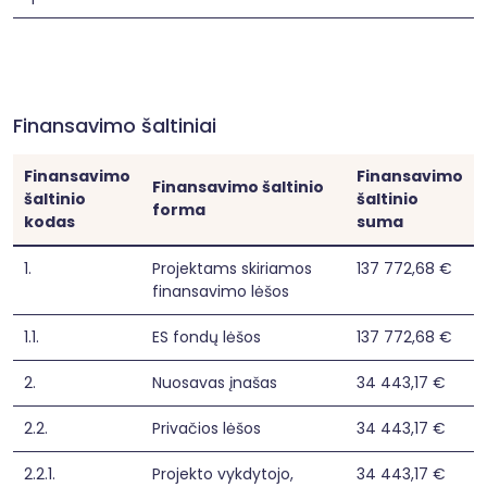
Finansavimo šaltiniai
Finansavimo
Finansavimo
Finansavimo šaltinio
šaltinio
šaltinio
forma
kodas
suma
1.
Projektams skiriamos
137 772,68 €
finansavimo lėšos
1.1.
ES fondų lėšos
137 772,68 €
2.
Nuosavas įnašas
34 443,17 €
2.2.
Privačios lėšos
34 443,17 €
2.2.1.
Projekto vykdytojo,
34 443,17 €