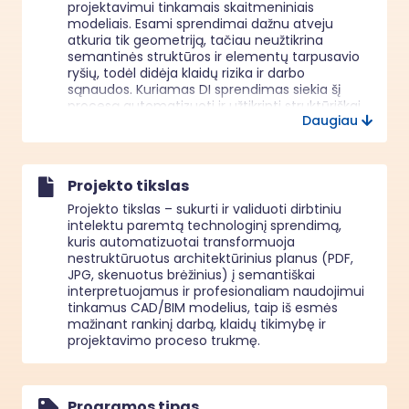
projektavimui tinkamais skaitmeniniais 
modeliais. Esami sprendimai dažnu atveju 
atkuria tik geometriją, tačiau neužtikrina 
semantinės struktūros ir elementų tarpusavio 
ryšių, todėl didėja klaidų rizika ir darbo 
sąnaudos. Kuriamas DI sprendimas siekia šį 
procesą automatizuoti ir užtikrinti struktūriškai 
Daugiau
validų rezultatą.
Projekto tikslas
Projekto tikslas – sukurti ir validuoti dirbtiniu
intelektu paremtą technologinį sprendimą,
kuris automatizuotai transformuoja
nestruktūruotus architektūrinius planus (PDF,
JPG, skenuotus brėžinius) į semantiškai
interpretuojamus ir profesionaliam naudojimui
tinkamus CAD/BIM modelius, taip iš esmės
mažinant rankinį darbą, klaidų tikimybę ir
projektavimo proceso trukmę.
Programos tipas