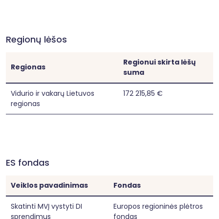
Regionų lėšos
Regionui skirta lėšų
Regionas
suma
Vidurio ir vakarų Lietuvos
172 215,85 €
regionas
ES fondas
Veiklos pavadinimas
Fondas
Skatinti MVĮ vystyti DI
Europos regioninės plėtros
sprendimus
fondas