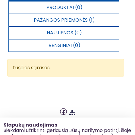
PRODUKTAI (0)
PAŽANGOS PRIEMONĖS (1)
NAUJIENOS (0)
RENGINIAI (0)
Tuščias sąrašas
Privatumo politika
Slapukų naudojimas
Slapukų naudojimas
Siekdami užtikrinti geriausią Jūsų naršymo patirtį, šioje