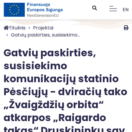
EN
Titulinis
Projektai
Gatvių paskirties, susisiekimo...
Gatvių paskirties,
susisiekimo
komunikacijų statinio
Pėsčiųjų - dviračių tako
„Žvaigždžių orbita“
atkarpos „Raigardo
takas“ Druskininkų sav.