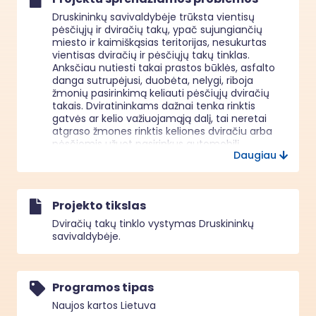
Druskininkų savivaldybėje trūksta vientisų 
pėsčiųjų ir dviračių takų, ypač sujungiančių 
miesto ir kaimiškąsias teritorijas, nesukurtas 
vientisas dviračių ir pėsčiųjų takų tinklas. 
Anksčiau nutiesti takai prastos būklės, asfalto 
danga sutrupėjusi, duobėta, nelygi, riboja 
žmonių pasirinkimą keliauti pėsčiųjų dviračių 
takais. Dviratininkams dažnai tenka rinktis 
gatvės ar kelio važiuojamąją dalį, tai neretai 
atgraso žmones rinktis keliones dviračiu arba 
pėsčiomis užuot pasirinkus automobilį. 
Daugiau
Nepakankamai užtikrinamas saugus eismas 
pėstiesiems ir dviratininkams sąlygoja tai, kad 
druskininkiečių ir miesto svečių kelionių 
struktūroje dominuoja lengvieji automobiliai.

Projekto tikslas
Projektu sprendžiama problema - 
nepakankamai išvystytas vientisas pėsčiųjų ir 
Dviračių takų tinklo vystymas Druskininkų
dviračių takų tinklas, ribojantis gyventojų ir 
savivaldybėje.
svečių galimybes susisiekimui naudoti 
bevarikles transporto priemones (paspirtukus, 
dviračius) ar keliauti pėsčiomis.

Druskininkiečių ir svečių esminiai poreikiai – 
Programos tipas
saugus ir patogus susisiekimas, sudarytos 
Naujos kartos Lietuva
sąlygos darniam judumui ir švari gyvenamoji 