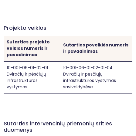
žala aplinkos tikslams, nustatytiems 2020 m. 
birželio 18 d. Europos Parlamento ir Tarybos 
reglamento (ES) 2020/852 dėl sistemos 
tvariam investavimui palengvinti sukūrimo, 
kuriuo iš dalies keičiamas Reglamentas (ES) 
Projekto veiklos
2019/2088, 17 straipsnyje.

Projektu siekiama šių kiekybinių pokyčių:

Sutarties projekto
- padidinti vientiso pėsčiųjų ir dviračių takų 
Sutarties poveiklės numeris
tinko dalį Druskininkų savivaldybėje, įrengiant 
veiklos numeris ir
ir pavadinimas
2,739 km pėsčiųjų ir dviračių takų.

pavadinimas
Tiksli dviračių ir pėsčiųjų tako vieta pažymėta 
rinkmenoje „Dviračių takų etapų planas“, 
10-001-06-01-02-01
10-001-06-01-02-01-04
pavadinimas „Žvaigždžių orbitos takas V 
Dviračių ir pėsčiųjų
Dviračių ir pėsčiųjų
etapas“.
infrastruktūros
infrastruktūros vystymas
vystymas
savivaldybėse
Sutarties intervencinių priemonių srities
duomenys