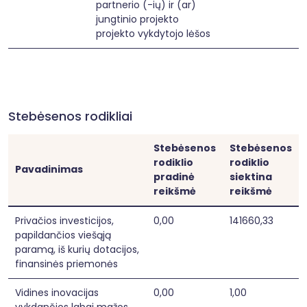
partnerio (-ių) ir (ar)
jungtinio projekto
projekto vykdytojo lėšos
Stebėsenos rodikliai
Stebėsenos
Stebėsenos
rodiklio
rodiklio
Pavadinimas
pradinė
siektina
reikšmė
reikšmė
Privačios investicijos,
0,00
141660,33
papildančios viešąją
paramą, iš kurių dotacijos,
finansinės priemonės
Vidines inovacijas
0,00
1,00