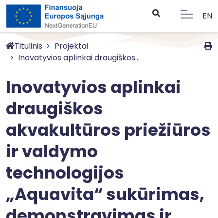
EN
Titulinis
Projektai
Inovatyvios aplinkai draugiškos...
Inovatyvios aplinkai
draugiškos
akvakultūros priežiūros
ir valdymo
technologijos
„Aquavita“ sukūrimas,
demonstravimas ir