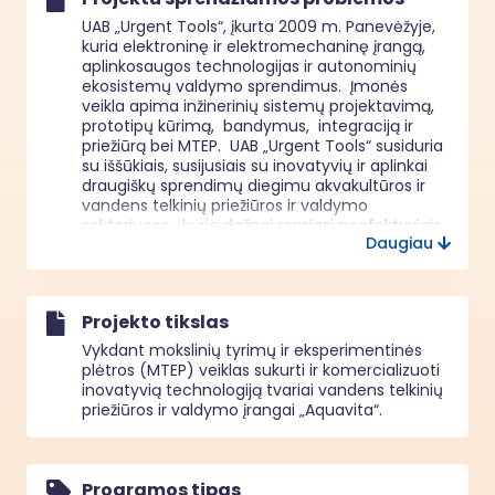
UAB „Urgent Tools“, įkurta 2009 m. Panevėžyje, 
kuria elektroninę ir elektromechaninę įrangą,  
aplinkosaugos technologijas ir autonominių 
ekosistemų valdymo sprendimus.  Įmonės 
veikla apima inžinerinių sistemų projektavimą,  
prototipų kūrimą,  bandymus,  integraciją ir 
priežiūrą bei MTEP.  UAB „Urgent Tools“ susiduria 
su iššūkiais, susijusiais su inovatyvių ir aplinkai 
draugiškų sprendimų diegimu akvakultūros ir 
vandens telkinių priežiūros ir valdymo 
sektoriuose,  kurie dažnai remiasi neefektyviais 
Daugiau
ir aplinkai žalingais metodais. Trūksta integruotų 
sistemų, optimizuojančių vandens kokybę,  
šėrimą ir invazinių rūšių kontrolę.  Šiam tikslui 
parengtas projektas, kurio metu bus kuriama 
Projekto tikslas
„Aquavita“ technologija.  „Aquavita“ – inovatyvi 
ir aplinkai draugiška sistema,  integruojanti 
Vykdant mokslinių tyrimų ir eksperimentinės
realaus laiko monitoringą, išmanų šėrimą ir 
plėtros (MTEP) veiklas sukurti ir komercializuoti
ekologišką invazinių rūšių atbaidymą. „Aquavita“ 
inovatyvią technologiją tvariai vandens telkinių
optimizuos vandens telkinių priežiūros ir 
priežiūros ir valdymo įrangai „Aquavita“.
valdymo, akvakultūros procesus, gerins 
vandens kokybę ir mažins poveikį aplinkai.  
Projekto įgyvendinimas leis UAB „Urgent Tools“ 
tapti lyderiaujančiu inovatyvių vandens telkinių 
Programos tipas