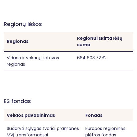
Regionų lėšos
Regionui skirta lėšų
Regionas
suma
Vidurio ir vakarų Lietuvos
664 603,72 €
regionas
ES fondas
Veiklos pavadinimas
Fondas
Sudaryti sąlygas tvariai pramonės
Europos regioninės
MVĮ transformacijai
plėtros fondas