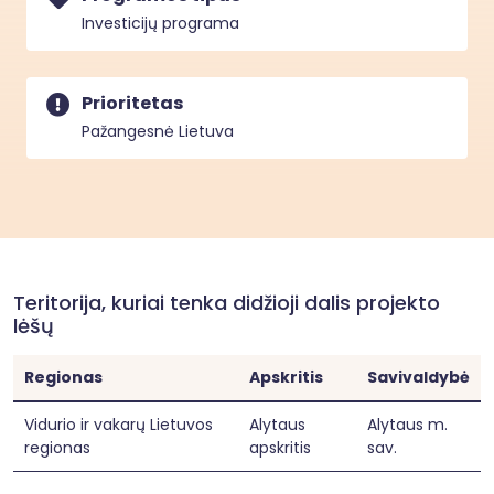
valdymo technologijų tiekėju.  Bus kuriamos 
Investicijų programa
naujos žinios, padėsiančios efektyviau valdyti 
vandens telkinius ir skatinančios tvarų 
akvakultūros vystymąsi.
Prioritetas
Pažangesnė Lietuva
Teritorija, kuriai tenka didžioji dalis projekto
lėšų
Regionas
Apskritis
Savivaldybė
Vidurio ir vakarų Lietuvos
Alytaus
Alytaus m.
regionas
apskritis
sav.