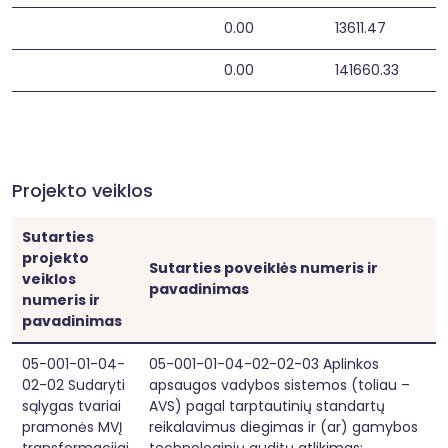
0.00
13611.47
0.00
141660.33
Projekto veiklos
Sutarties
projekto
Sutarties poveiklės numeris ir
veiklos
pavadinimas
numeris ir
pavadinimas
05-001-01-04-
05-001-01-04-02-02-03 Aplinkos
02-02 Sudaryti
apsaugos vadybos sistemos (toliau –
sąlygas tvariai
AVS) pagal tarptautinių standartų
pramonės MVĮ
reikalavimus diegimas ir (ar) gamybos