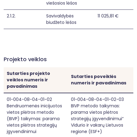
viešosios lėšos
socialinius bei emocinius įgūdžius.

Ignalinos rajono viešoji biblioteka yra aktyvus 
vietos bendruomenės centras turintis patirtį ir 
2.1.2.
Savivaldybės
11 025,81 €
galimybes padėti spręsti Strategijoje 
biudžeto lėšos
identifikuotas problemas, todėl ir inicijuoja 
projektą „Jaunas. Matomas. Išgirstas. Svarbus.“, 
kuris tiesiogiai prisidės prie strategijos 1.1 
uždavinio - mažinti Ignalinos miesto gyventojų 
socialinę atskirtį, vykdant kompleksines 
sociokultūrinės integracijos priemones ir 
Projekto veiklos
gerinant teikiamas socialines paslaugas bei 1.1.1. 
veiksmo „Socialinę atskirtį patiriančių gyventojų 
užimtumo didinimas per sociokultūrines 
Sutarties projekto
veiklas“.
Sutarties poveiklės
veiklos numeris ir
numeris ir pavadinimas
pavadinimas
01-004-08-04-01-02
01-004-08-04-01-02-03
Bendruomenės inicijuotos
BIVP metodo taikymas:
vietos plėtros metodo
parama vietos plėtros
(BIVP) taikymas: parama
strategijų įgyvendinimui“
vietos plėtros strategijų
Vidurio ir vakarų Lietuvos
įgyvendinimui
regione (ESF+)