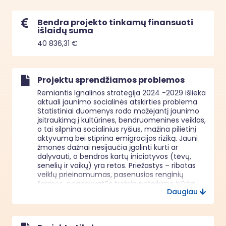
Bendra projekto tinkamų finansuoti
išlaidų suma
40 836,31 €
Projektu sprendžiamos problemos
Remiantis Ignalinos strategija 2024 -2029 išlieka 
aktuali jaunimo socialinės atskirties problema. 
Statistiniai duomenys rodo mažėjantį jaunimo 
įsitraukimą į kultūrines, bendruomenines veiklas, 
o tai silpnina socialinius ryšius, mažina pilietinį 
aktyvumą bei stiprina emigracijos riziką. Jauni 
žmonės dažnai nesijaučia įgalinti kurti ar 
dalyvauti, o bendros kartų iniciatyvos (tėvų, 
senelių ir vaikų) yra retos. Priežastys – ribotas 
veiklų prieinamumas, pasenusios renginių 
formos, neadekvatūs turinio pateikimo būdai, 
Daugiau
neatliepiantys šiuolaikinių jauno žmogaus 
poreikių.

Projektu siekiama spręsti šias problemas:

•	Nepakankamas paslaugų ir veiklų 