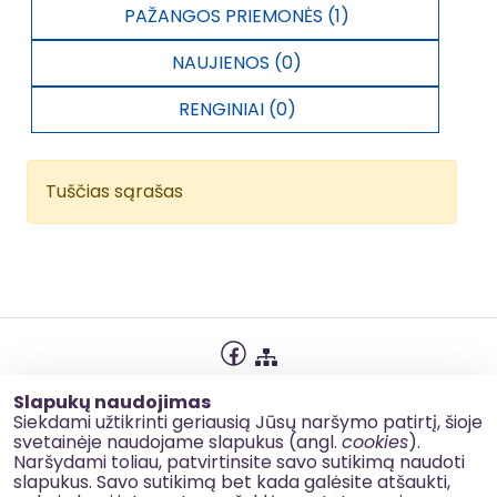
PAŽANGOS PRIEMONĖS (1)
NAUJIENOS (0)
RENGINIAI (0)
Tuščias sąrašas
Privatumo politika
Slapukų naudojimas
Slapukų naudojimas
Siekdami užtikrinti geriausią Jūsų naršymo patirtį, šioje
svetainėje naudojame slapukus (angl.
cookies
).
Korupcijos prevencija
Naršydami toliau, patvirtinsite savo sutikimą naudoti
slapukus. Savo sutikimą bet kada galėsite atšaukti,
Kontaktai