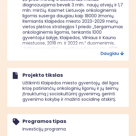
diagnozuojama beveik 3 mln.  naujų atvejų ir 1,7 
mln. mirčių. Kasmet Lietuvoje onkologinėmis 
ligomis suserga daugiau kaip 18000 žmonių. 
Remiantis Klaipėdos miesto 2023-2029 metų 
vietos plėtros strategijos 1 priedo „Sergamumas 
onkologinėmis ligomis, tenkantis 1000 
gyventojui šalyje, Klaipėdos, Vilniaus ir Kauno 
miestuose, 2018 m. ir 2022 m.” duomenimis, 
didžiausias rodiklis  yra Klaipėdos mieste: 2018 
Daugiau
m. – 111,7 onkologinių ligonių., 2022 m.- 113,4 
onkologinių ligonių tenka 1000 šalies gyventojų 
(Šaltinis: Higienos institutas). Projektas skirtas 
Klaipėdos miesto 2023-2029 metų vietos 
Projekto tikslas
plėtros strategijos, kuri vidaus reikalų ministro 
įsakymu įtraukta į siūlomų finansuoti vietos 
Užtikrinti Klaipėdos miesto gyventojų, dėl ligos
plėtros strategijų sąrašą, veiksmams 
krizę patiriančių onkologinių ligonių ir jų šeimų
įgyvendinti. Projekto  veiksmu „Savitarpio 
įtrauktumą į sociokultūrinį gyvenimą, gerinti
pagalbos grupių, psichosocialinių, 
gyvenimo kokybę ir mažinti socialinę atskirtį.
sociokultūrinių bei krizių įveikimo paslaugų 
teikimas  neįgaliesiems ir dėl ligos krizę 
patiriantiems asmenims ir jų artimiesiems-1” 
(VP veiksmo  Nr. 11-161-K ) siekiamas rezultatas 
Programos tipas
yra  suteikti  paslaugas 37 esantiems krizėje dėl 
Investicijų programa
onkologinės ligos  Klaipėdos miesto 