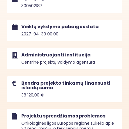
300502187
Veiklų vykdymo pabaigos data
2027-04-30 00:00
Administruojanti institucija
Centrinė projektų valdymo agentūra
Bendra projekto tinkamų finansuoti
išlaidų suma
38 120,00 €
Projektu sprendžiamos problemos
Onkologinės ligos Europos regione sukelia apie 
20 proc. mirčių, o kiekvienais metais 