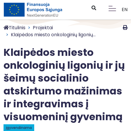
EN
Titulinis
Projektai
Klaipėdos miesto onkologinių ligonių...
Klaipėdos miesto
onkologinių ligonių ir jų
šeimų socialinio
atskirtumo mažinimas
ir integravimas į
visuomeninį gyvenimą
Įgyvendinama