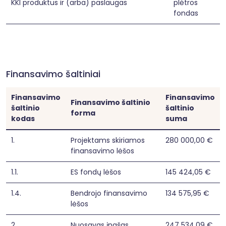
KKI produktus ir (arba) paslaugas
plėtros
fondas
Finansavimo šaltiniai
Finansavimo
Finansavimo
Finansavimo šaltinio
šaltinio
šaltinio
forma
kodas
suma
1.
Projektams skiriamos
280 000,00 €
finansavimo lėšos
1.1.
ES fondų lėšos
145 424,05 €
1.4.
Bendrojo finansavimo
134 575,95 €
lėšos
2.
Nuosavas įnašas
247 534,09 €