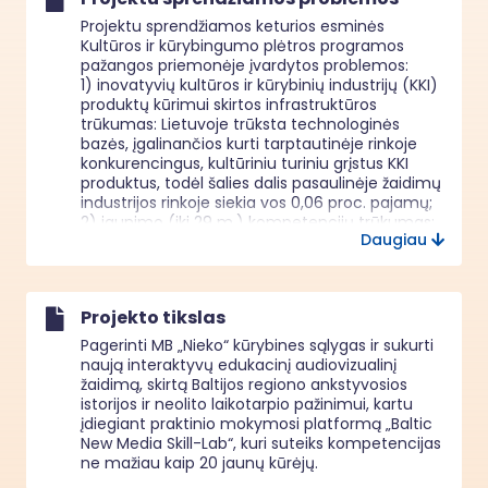
Projektu sprendžiamos keturios esminės 
Kultūros ir kūrybingumo plėtros programos 
pažangos priemonėje įvardytos problemos: 

1) inovatyvių kultūros ir kūrybinių industrijų (KKI) 
produktų kūrimui skirtos infrastruktūros 
trūkumas: Lietuvoje trūksta technologinės 
bazės, įgalinančios kurti tarptautinėje rinkoje 
konkurencingus, kultūriniu turiniu grįstus KKI 
produktus, todėl šalies dalis pasaulinėje žaidimų 
industrijos rinkoje siekia vos 0,06 proc. pajamų;

2) jaunimo (iki 29 m.) kompetencijų trūkumas: 
Daugiau
nors jaunuoliai įgyja išsilavinimą, jiems stinga 
realios patirties KKI projektuose, o įmonės neturi 
resursų jų struktūruotam ugdymui. Ši ESF+ 
dokumentuose akcentuojama „įgūdžių spraga“ 
Projekto tikslas
riboja jaunimo įsidarbinimą, didina rinkos 
netolygumus ir lėtina viso sektoriaus 
Pagerinti MB „Nieko“ kūrybines sąlygas ir sukurti
atsinaujinimą;

naują interaktyvų edukacinį audiovizualinį
3) nepakankamas kultūrinio turinio 
žaidimą, skirtą Baltijos regiono ankstyvosios
patrauklumas ir prieinamumas: Baltijos regiono 
istorijos ir neolito laikotarpio pažinimui, kartu
priešistorė menkai reprezentuojama 
įdiegiant praktinio mokymosi platformą „Baltic
interaktyviose medijose, o tradicinės edukacijos 
New Media Skill-Lab“, kuri suteiks kompetencijas
priemonės nebeužtikrina šiuolaikinės auditorijos 
ne mažiau kaip 20 jaunų kūrėjų.
įsitraukimo, todėl ribojamas kultūrinis turizmas, 