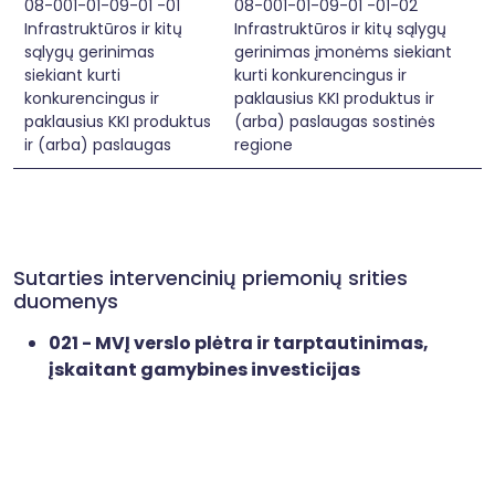
08-001-01-09-01 -01
08-001-01-09-01 -01-02
Infrastruktūros ir kitų
Infrastruktūros ir kitų sąlygų
sąlygų gerinimas
gerinimas įmonėms siekiant
siekiant kurti
kurti konkurencingus ir
konkurencingus ir
paklausius KKI produktus ir
paklausius KKI produktus
(arba) paslaugas sostinės
ir (arba) paslaugas
regione
Sutarties intervencinių priemonių srities
duomenys
021 - MVĮ verslo plėtra ir tarptautinimas,
įskaitant gamybines investicijas