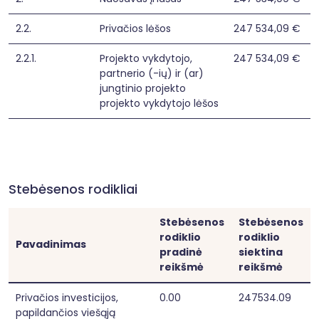
2.2.
Privačios lėšos
247 534,09 €
2.2.1.
Projekto vykdytojo,
247 534,09 €
partnerio (-ių) ir (ar)
jungtinio projekto
projekto vykdytojo lėšos
Stebėsenos rodikliai
Stebėsenos
Stebėsenos
rodiklio
rodiklio
Pavadinimas
pradinė
siektina
reikšmė
reikšmė
Privačios investicijos,
0.00
247534.09
papildančios viešąją