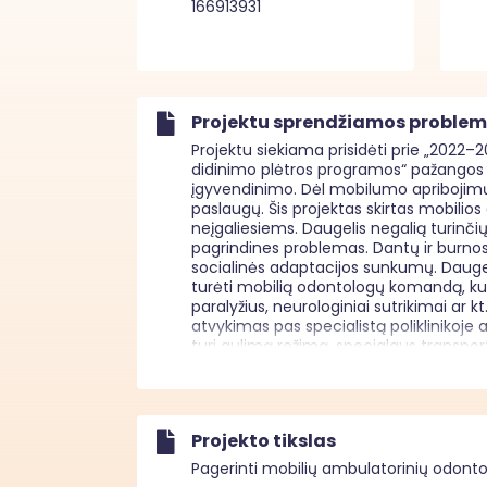
166913931
Projektu sprendžiamos proble
Projektu siekiama prisidėti prie „2022–
didinimo plėtros programos“ pažangos p
įgyvendinimo. Dėl mobilumo apribojimų ž
paslaugų. Šis projektas skirtas mobilio
neįgaliesiems. Daugelis negalią turinči
pagrindines problemas. Dantų ir burnos 
socialinės adaptacijos sunkumų. Daugeliu
turėti mobilią odontologų komandą, kuri
paralyžius, neurologiniai sutrikimai ar 
atvykimas pas specialistą poliklinikoje
turi gulimą režimą, specialaus transpor
priežiūros įstaigą bei atgal), derinimas – 
pernešamas. Bendra būklė dėl pervežimo 
aplinka papildomai sukelia stresą ir įta
įprastoje kasdienybėje yra pagalbos ir 
Projekto tikslas
kėdžių, pacientų keltuvų) standartinė o
papildomos atramos ar galimybė gydytis g
Pagerinti mobilių ambulatorinių odonto
odontologą ar gauti reikalingos priežiūro