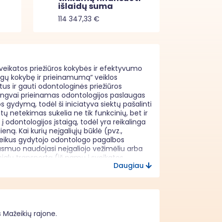
išlaidų suma
114 347,33 €
veikatos priežiūros kokybės ir efektyvumo 
gų kokybę ir prieinamumą“ veiklos 
s ir gauti odontologinės priežiūros 
lengvai prieinamas odontologijos paslaugas 
gydymą, todėl ši iniciatyva siektų pašalinti 
 netekimas sukelia ne tik funkcinių, bet ir 
odontologijos įstaigą, todėl yra reikalinga 
ą. Kai kurių neįgaliųjų būklė (pvz., 
rireikus gydytojo odontologo pagalbos 
 asmuo naudojasi neįgaliojo vežimėliu arba 
ialų transportą (iš namų į sveikatos 
Daugiau
ali savarankiškai judėti, jis turi būti 
iai ir ramiausiai, nes kelionė, nežinoma 
blogėjimu tenka tvarkytis šeimoms, kuriems ir 
taikyti neįgaliesiems (pvz., nėra pritaikytų 
aliai pacientų reikalinga speciali kėdė, 
turi galimybės reguliariai lankytis pas 
 Mažeikių rajone.
dies ligų, insulto ar diabeto komplikacijų 