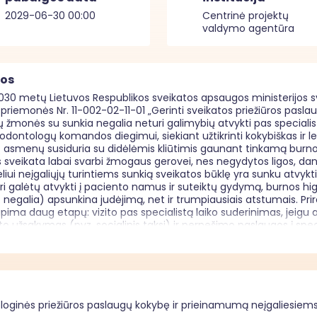
2029-06-30 00:00
Centrinė projektų
valdymo agentūra
mos
2030 metų Lietuvos Respublikos sveikatos apsaugos ministerijos s
riemonės Nr. 11-002-02-11-01 „Gerinti sveikatos priežiūros paslau
monės su sunkia negalia neturi galimybių atvykti pas specialistu
s odontologų komandos diegimui, siekiant užtikrinti kokybiškas ir 
ų asmenų susiduria su didėlėmis kliūtimis gaunant tinkamą burnos 
sveikata labai svarbi žmogaus gerovei, nes negydytos ligos, dantų
i neįgaliųjų turintiems sunkią sveikatos būklę yra sunku atvykti į 
 galėtų atvykti į paciento namus ir suteiktų gydymą, burnos higien
kt. negalia) apsunkina judėjimą, net ir trumpiausiais atstumais. P
 apima daug etapų: vizito pas specialistą laiko suderinimas, jeigu
to užsakymas (pvz. socialinis taksi) ir pernešimo paslaugos į spec
šie turi atitikti vizito pas specialistą laiką. Taigi, jeigu asmuo nebeg
gali ilgam pablogėti. Namų aplinkoje pacientas jaučiasi saugiaus
mpą ir tai gali ženkliai pabloginti asmens savijautą. Su būklės pa
palaikymo stoka. Taip pat dauguma odontologinių kabinetų nėra pri
dontologinė įranga dažnai nėra pritaikyta pacientams su negalia, d
ulint lovoje. Neįgalieji dažnai susiduria su prasta higiena, nes ne
loginės priežiūros paslaugų kokybę ir prieinamumą neįgaliesiems
s. Negydomos burnos infekcijos gali patekti į kraują ir padidinti šir