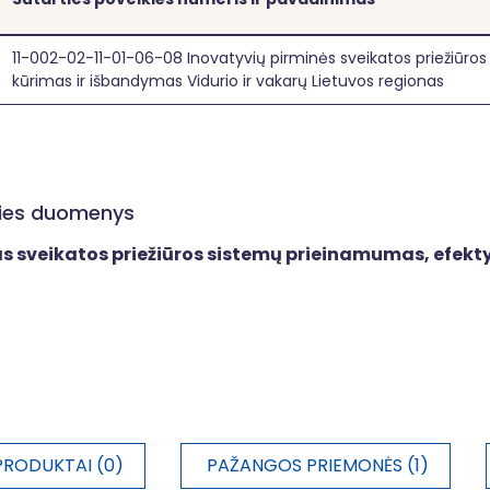
11-002-02-11-01-06-08 Inovatyvių pirminės sveikatos priežiūro
kūrimas ir išbandymas Vidurio ir vakarų Lietuvos regionas
ities duomenys
as sveikatos priežiūros sistemų prieinamumas, efek
PRODUKTAI (0)
PAŽANGOS PRIEMONĖS (1)