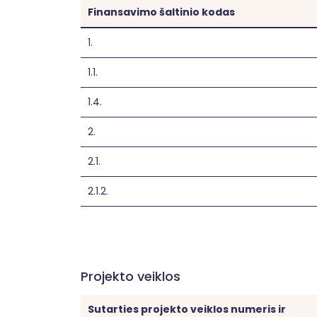
Finansavimo šaltinio kodas
1.
1.1.
1.4.
2.
2.1.
2.1.2.
Projekto veiklos
Sutarties projekto veiklos numeris ir