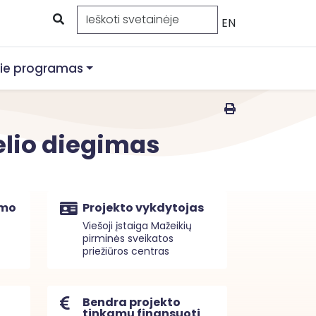
EN
ie programas
lio diegimas
imo
Projekto vykdytojas
Viešoji įstaiga Mažeikių
pirminės sveikatos
priežiūros centras
Bendra projekto
tinkamų finansuoti