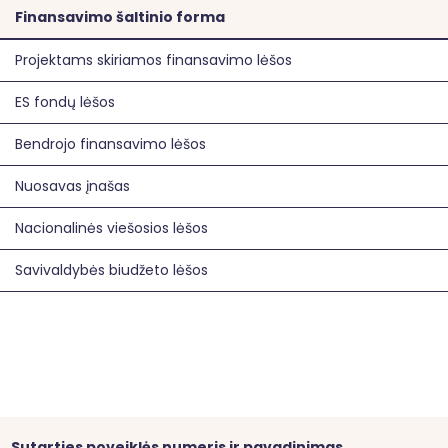
Finansavimo šaltinio forma
Projektams skiriamos finansavimo lėšos
ES fondų lėšos
Bendrojo finansavimo lėšos
Nuosavas įnašas
Nacionalinės viešosios lėšos
Savivaldybės biudžeto lėšos
Sutarties poveiklės numeris ir pavadinimas