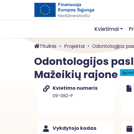
Kvietimai
P
Titulinis
Projektai
Odontologijos pasl
Odontologijos pas
Mažeikių rajone
Įgyve
Kvietimo numeris
09-082-P
Vykdytojo kodas