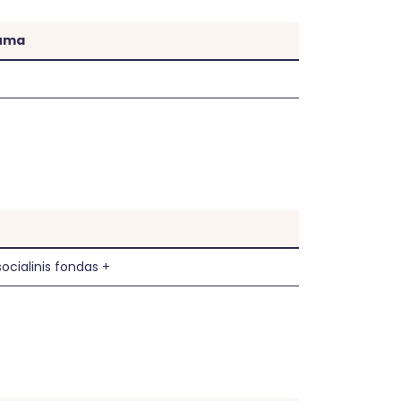
kalavimo užtikrinimą, bus atsižvelgiama į 
 atitinkamų Chartijos nuostatų laikymosi.
suma
ocialinis fondas +