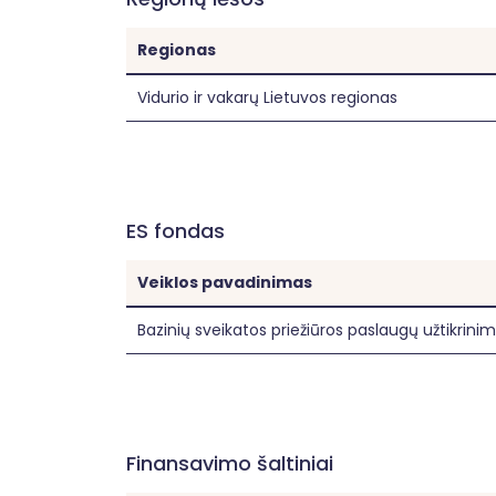
lytinės orientacijos, etninės priklausomy
Jungtinių Tautų neįgaliųjų teisių konve
Regionas
Vidurio ir vakarų Lietuvos regionas
ES fondas
Veiklos pavadinimas
Bazinių sveikatos priežiūros paslaugų užtikrini
Finansavimo šaltiniai