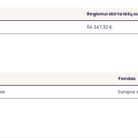
bės, religijos, negalios ar kt.), įskaitant prieinamumo visiems rei
ncijos nuostatas bei nebus pažeidžiami nustatyti reikalavimai dėl
Regionui skirta lėšų 
114 347,33 €
Fondas
mas
Europos s