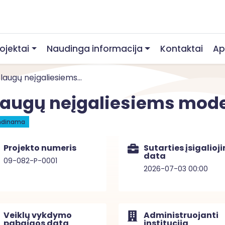
rojektai
Naudinga informacija
Kontaktai
Ap
augų neįgaliesiems...
laugų neįgaliesiems mode
ndinama
Projekto numeris
Sutarties įsigalioj
data
09-082-P-0001
2026-07-03 00:00
Veiklų vykdymo
Administruojanti
pabaigos data
institucija