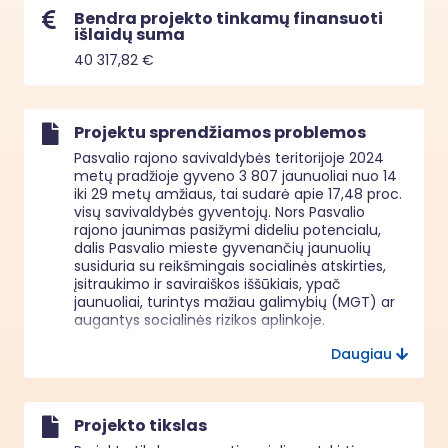
Bendra projekto tinkamų finansuoti
išlaidų suma
40 317,82 €
Projektu sprendžiamos problemos
Pasvalio rajono savivaldybės teritorijoje 2024 
metų pradžioje gyveno 3 807 jaunuoliai nuo 14 
iki 29 metų amžiaus, tai sudarė apie 17,48 proc. 
visų savivaldybės gyventojų. Nors Pasvalio 
rajono jaunimas pasižymi dideliu potencialu, 
dalis Pasvalio mieste gyvenančių jaunuolių 
susiduria su reikšmingais socialinės atskirties, 
įsitraukimo ir saviraiškos iššūkiais, ypač 
jaunuoliai, turintys mažiau galimybių (MGT) ar 
augantys socialinės rizikos aplinkoje.

Daugiau
Pasvalio rajono jaunimo situacijos analizė (2024 
m.) atskleidžia, kad daliai jaunuolių būdingas 
ribotas įsitraukimas į neformaliojo ugdymo, 
savanorystės ir bendruomenines veiklas bei 
Projekto tikslas
žemas motyvacijos ir savivertės lygis. Viena iš 
to priežasčių – praktinių, socialinių ir gyvenimo 