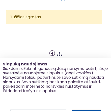
Tuščias sąrašas
Privatumo politika
Slapukų naudojimas
Slapukų naudojimas
Siekdami užtikrinti geriausią Jūsų naršymo patirtį, šioje
svetainėje naudojame slapukus (angl.
cookies
).
Korupcijos prevencija
Naršydami toliau, patvirtinsite savo sutikimą naudoti
slapukus. Savo sutikimą bet kada galėsite atšaukti,
Kontaktai
pakeisdami interneto naršyklės nustatymus ir
ištrindami įrašytus slapukus.
© 2026 esinvesticijos.lt