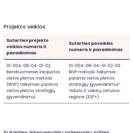
Projekto veiklos
Sutarties projekto
Sutarties poveiklės
veiklos numeris ir
numeris ir pavadinimas
pavadinimas
01-004-08-04-01-02
01-004-08-04-01-02-03
Bendruomenės inicijuotos
BIVP metodo taikymas:
vietos plėtros metodo
parama vietos plėtros
(BIVP) taikymas: parama
strategijų įgyvendinimui“
vietos plėtros strategijų
Vidurio ir vakarų Lietuvos
įgyvendinimui
regione (ESF+)
Sutarties intervencinių priemonių srities