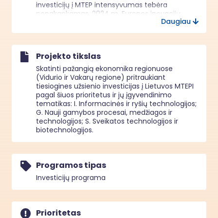
investicijų į MTEP intensyvumas tebėra 
nepakankamas. 2024 m. Europos inovacijų 
Daugiau
švieslentėje Lietuva priskiriama vidutinių 
inovatorių grupei, identifikuojant silpnesnes 
sritis – verslo MTEP investicijas ir aukštųjų 
technologijų plėtrą.

Projekto tikslas
Problema ypač aktuali vidurio ir vakarų Lietuvos 
regione, kuriame MTEP veiklų koncentracija ir 
Skatinti pažangią ekonomika regionuose
tarptautinis investuotojų matomumas yra 
(Vidurio ir Vakarų regione) pritraukiant
mažesni nei sostinės regione. Tai lemia ribotą 
tiesiogines užsienio investicijas į Lietuvos MTEPI
aukštos kvalifikacijos darbo vietų kūrimą, 
pagal šiuos prioritetus ir jų įgyvendinimo
mažesnį produktyvumo augimą ir regioninius 
tematikas: I. Informacinės ir ryšių technologijos;
ekonominius netolygumus.

G. Nauji gamybos procesai, medžiagos ir
Pagrindinės problemos priežastys:

technologijos; S. Sveikatos technologijos ir
(1) nepakankamas tiesioginių užsienio 
biotechnologijos.
investicijų (TUI) srautas į MTEP veiklas 
regionuose;

(2) aukšta MTEP projektų technologinė ir 
finansinė rizika;

Programos tipas
(3) ribotas regiono žinomumas tarptautinėje 
Investicijų programa
investicijų rinkoje;

(4) investuotojų sprendimų priėmimą 
lėtinantys administraciniai ir informaciniai 
barjerai.

Prioritetas
Neįgyvendinus projekto, MTEP investicijų 