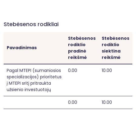
Stebėsenos rodikliai
Stebėsenos
Stebėsenos
rodiklio
rodiklio
Pavadinimas
pradinė
siektina
reikšmė
reikšmė
Pagal MTEPI (sumaniosios
0.00
10.00
specializacijos) prioritetus
į MTEPI sritį pritraukta
užsienio investuotojų
0.00
10.00