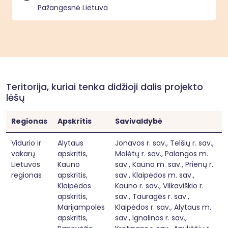
augimas išliktų lėtas, regiono 
Pažangesnė Lietuva
konkurencingumas mažėtų, o Lietuvos 
galimybės stiprinti žiniomis grįstą ekonomiką 
būtų ribotos.

Projektas sprendžia šią problemą sisteminiu 
būdu – numatoma aktyviai pritraukti 
tiesiogines užsienio investicijas į MTEP sektorių 
vidurio ir vakarų Lietuvos regione, didinant 
regiono investicinį patrauklumą, tarptautinį 
Teritorija, kuriai tenka didžioji dalis projekto
matomumą ir mažinant investuotojų riziką. VšĮ 
lėšų
“Investuok Lietuvoje” veikia kaip „vieno langelio“ 
partneris, užtikrinantis potencialių investuotojų 
paiešką, projektų struktūravimą, institucijų 
Regionas
Apskritis
Savivaldybė
koordinavimą ir valstybės pagalbos priemonių 
pritaikymą. Tai trumpina investicinius ciklus, 
Vidurio ir
Alytaus
Jonavos r. sav., Telšių r. sav.,
mažina informacinę asimetriją ir didina 
investicijų įgyvendinimo tikimybę.

vakarų
apskritis,
Molėtų r. sav., Palangos m.
Projektas veiklos skirtos skatinti TUI į MTEP 
Lietuvos
Kauno
sav., Kauno m. sav., Prienų r.
veiklas, didinti verslo investicijas į inovacijas, 
regionas
apskritis,
sav., Klaipėdos m. sav.,
kurti aukštos pridėtinės vertės darbo vietas ir 
Klaipėdos
Kauno r. sav., Vilkaviškio r.
mažinti regioninius skirtumus. Investicijų 
apskritis,
sav., Tauragės r. sav.,
pritraukimas į MTEP sukurs ilgalaikį multiplikacinį 
Marijampolės
Klaipėdos r. sav., Alytaus m.
poveikį: technologijų perdavimą, tiekimo 
grandinių plėtrą ir žmogiškojo kapitalo 
apskritis,
sav., Ignalinos r. sav.,
stiprinimą regionuose.