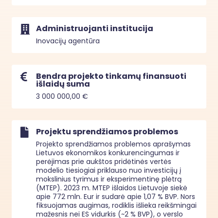
Administruojanti institucija
Inovacijų agentūra
Bendra projekto tinkamų finansuoti
išlaidų suma
3 000 000,00 €
Projektu sprendžiamos problemos
Projekto sprendžiamos problemos aprašymas

Lietuvos ekonomikos konkurencingumas ir 
perėjimas prie aukštos pridėtinės vertės 
modelio tiesiogiai priklauso nuo investicijų į 
mokslinius tyrimus ir eksperimentinę plėtrą 
(MTEP). 2023 m. MTEP išlaidos Lietuvoje siekė 
apie 772 mln. Eur ir sudarė apie 1,07 % BVP. Nors 
fiksuojamas augimas, rodiklis išlieka reikšmingai 
mažesnis nei ES vidurkis (~2 % BVP), o verslo 