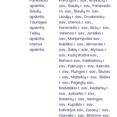
Panevėžio
Kretingos r. sav., Anykščių r.
apskritis,
sav., Šiaulių r. sav., Panevėžio
Šiaulių
m. sav., Šiaulių m. sav.,
apskritis,
Lazdijų r. sav., Druskininkų
Tauragės
sav., Utenos r. sav.,
apskritis,
Panevėžio r. sav., Biržų r. sav.,
Telšių
Varėnos r. sav., Joniškio r.
apskritis,
sav., Marijampolės sav.,
Utenos
Rokiškio r. sav., Akmenės r.
apskritis
sav., Šakių r. sav., Alytaus r.
sav., Kazlų Rūdos sav.,
Rietavo sav., Kaišiadorių r.
sav., Pakruojo r. sav., Kelmės
r. sav., Plungės r. sav., Šilutės
r. sav., Mažeikių r. sav., Šilalės
r. sav., Pagėgių sav.,
Radviliškio r. sav., Kėdainių r.
sav., Jurbarko r. sav.,
Raseinių r. sav., Neringos
sav., Kupiškio r. sav.,
Kalvarijos sav., Zarasų r. sav.,
Pasvalio r. sav., Birštono sav.,