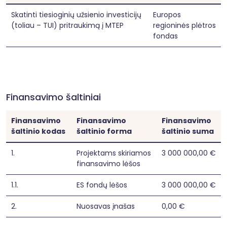
Skatinti tiesioginių užsienio investicijų
Europos
(toliau – TUI) pritraukimą į MTEP
regioninės plėtros
fondas
Finansavimo šaltiniai
Finansavimo
Finansavimo
Finansavimo
šaltinio kodas
šaltinio forma
šaltinio suma
1.
Projektams skiriamos
3 000 000,00 €
finansavimo lėšos
1.1.
ES fondų lėšos
3 000 000,00 €
2.
Nuosavas įnašas
0,00 €