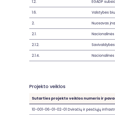
1.2.
EGADP subsidi
1.6.
Valstybės bi
2.
Nuosavas įn
2.1.
Nacionalinės 
2.1.2.
Savivaldybės
2.1.4.
Nacionalinės
Projekto veiklos
Sutarties projekto veiklos numeris ir pav
10-001-06-01-02-01 Dviračių ir pėsčiųjų infras