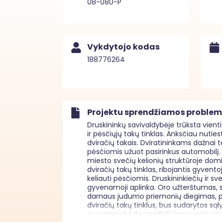
08-080-P
Vykdytojo kodas
188776264
Projektu sprendžiamos proble
Druskininkų savivaldybėje trūksta vientis
ir pėsčiųjų takų tinklas. Anksčiau nuties
dviračių takais. Dviratininkams dažnai t
pėsčiomis užuot pasirinkus automobilį. 
miesto svečių kelionių struktūroje domi
dviračių takų tinklas, ribojantis gyvent
keliauti pėsčiomis. Druskininkiečių ir s
gyvenamoji aplinka. Oro užterštumas, 
darnaus judumo priemonių diegimas, pris
dviračių takų tinklus, bus sudarytos sąly
gyvenimo būdą, mažinti transporto prie