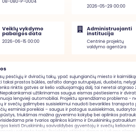
08-080-P-0004
2026-05-29 00:00
Veiklų vykdymo
Administruojanti
pabaigos data
institucija
2026-06-15 00:00
Centrinė projektų
valdymo agentūra
mos
ų pėsčiųjų ir dviračių takų, ypač sujungiančių miesto ir kaimiškąsi
ti takai prastos būklės, asfalto danga sutrupėjusi, duobėta, nelygi
enka rinktis gatvės ar kelio važiuojamąją dalį, tai neretai atgraso 
Nepakankamai užtikrinamas saugus eismas pėstiesiems ir dviratini
nuoja lengvieji automobiliai. Projektu sprendžiama problema - ne
ojų ir svečių galimybes susisiekimui naudoti bevarikles transporto
večių esminiai poreikiai – saugus ir patogus susisiekimas, sudaryto
spūstys, triukšmas mažina gyvenimo kokybę bei aplinkos patrauk
idedama prie tvarios aplinkos kūrimo ir Druskininkų patrauklumo 
gos keisti Druskininkų savivaldybės gyventojų ir svečių keliavimo į
monių sąlygotą taršą. Projektas atitinka darnaus judumo planą. S