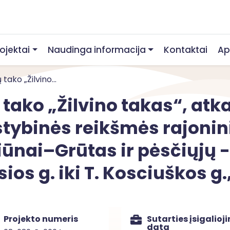
rojektai
Naudinga informacija
Kontaktai
Ap
tako „Žilvino...
 tako „Žilvino takas“, at
lstybinės reikšmės rajonini
ūnai–Grūtas ir pėsčiųjų -
ios g. iki T. Kosciuškos g
Projekto numeris
Sutarties įsigalioj
data