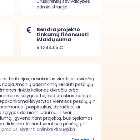
Druskininkų savivaldybės
administracija
Bendra projekto
tinkamų finansuoti
išlaidų suma
911 344,65 €
as teritorijas, nesukurtas vientisas dviračių 
, riboja žmonių pasirinkimą keliauti pėsčiųjų 
žmones rinktis keliones dviračiu arba 
nkams sąlygoja tai, kad druskininkiečių ir 
pakankamai išvystytas vientisas pėsčiųjų ir 
 priemones (paspirtukus, dviračius) ar 
s sąlygos darniam judumui ir švari 
lumą. Įgyvendinant projektą, bus tęsiamas 
didinimo. Kuriant vientisus pėsčiųjų ir 
pročius, skatinti aplinkai draugišką 
iekiant gyventojų keliavimo įpročių 