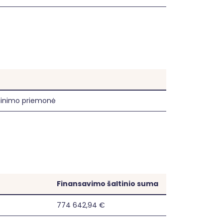
dinimo priemonė
Finansavimo šaltinio suma
774 642,94 €