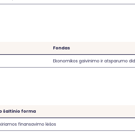
Fondas
Ekonomikos gaivinimo ir atsparumo di
 šaltinio forma
kiriamos finansavimo lėšos