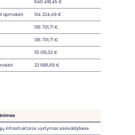
640 418,45 €
VM apmokėti
134 224,49 €
136 701,71 €
136 701,71 €
113 015,02 €
mokėti
23 686,69 €
dinimas
ųjų infrastruktūros vystymas savivaldybėse