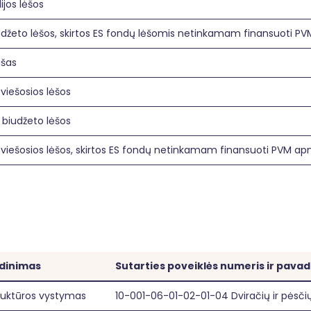
jos lėšos
udžeto lėšos, skirtos ES fondų lėšomis netinkamam finansuoti P
ašas
viešosios lėšos
 biudžeto lėšos
 viešosios lėšos, skirtos ES fondų netinkamam finansuoti PVM ap
adinimas
Sutarties poveiklės numeris ir pava
truktūros vystymas
10-001-06-01-02-01-04 Dviračių ir pėsči