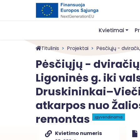
Kvietimai
P
Titulinis
Projektai
Pėsčiųjų - dviračių 
Pėsčiųjų - dviračių
Ligoninės g. iki va
Druskininkai–Vieči
atkarpos nuo Žalios
remontas
Įgyvendinama
Kvietimo numeris