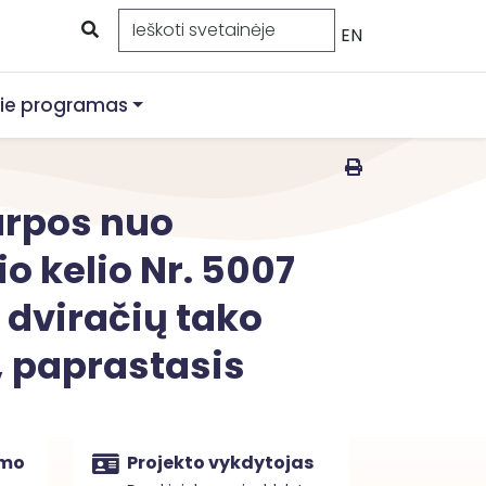
EN
ie programas
karpos nuo
o kelio Nr. 5007
 dviračių tako
., paprastasis
imo
Projekto vykdytojas