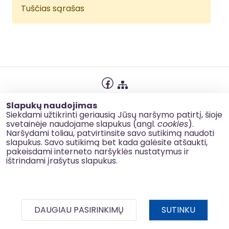
Tuščias sąrašas
Privatumo politika
Slapukų naudojimas
Slapukų naudojimas
Siekdami užtikrinti geriausią Jūsų naršymo patirtį, šioje
svetainėje naudojame slapukus (angl.
cookies
).
Korupcijos prevencija
Naršydami toliau, patvirtinsite savo sutikimą naudoti
slapukus. Savo sutikimą bet kada galėsite atšaukti,
Kontaktai
pakeisdami interneto naršyklės nustatymus ir
ištrindami įrašytus slapukus.
© 2026 esinvesticijos.lt
DAUGIAU PASIRINKIMŲ
SUTINKU
BDAR