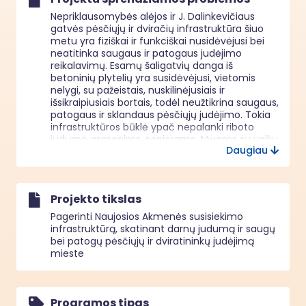
Nepriklausomybės alėjos ir J. Dalinkevičiaus 
gatvės pėsčiųjų ir dviračių infrastruktūra šiuo 
metu yra fiziškai ir funkciškai nusidėvėjusi bei 
neatitinka saugaus ir patogaus judėjimo 
reikalavimų. Esamų šaligatvių danga iš 
betoninių plytelių yra susidėvėjusi, vietomis 
nelygi, su pažeistais, nuskilinėjusiais ir 
išsikraipiusiais bortais, todėl neužtikrina saugaus, 
patogaus ir sklandaus pėsčiųjų judėjimo. Tokia 
infrastruktūros būklė ypač nepalanki riboto 
judumo asmenims, senjorams, tėvams su vaikų 
Daugiau
vežimėliais bei dviratininkams, kurie šiose 
gatvėse neturi aiškiai suformuotos, vientisos ir 
saugios judėjimo infrastruktūros.

Šios gatvės yra svarbi Naujosios Akmenės 
Projekto tikslas
miesto pėsčiųjų ir dviračių takų tinklo dalis, 
jungianti gyvenamuosius kvartalus su miesto 
Pagerinti Naujosios Akmenės susisiekimo
pramonės zona ir paslaugų infrastruktūra, 
infrastruktūrą, skatinant darnų judumą ir saugų
kurioje sutelkta daugiau nei 50 proc. miesto 
bei patogų pėsčiųjų ir dviratininkų judėjimą
gyventojų darbo vietų bei kasdienio 
mieste
aptarnavimo paslaugas teikiančių įmonių. 
Tačiau dėl fragmentuotos, nepakankamai 
išvystytos ir nusidėvėjusios infrastruktūros šių 
jungčių funkcionavimas yra apsunkintas, 
Programos tipas