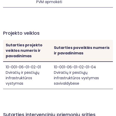
PVM apmokėti
jo paskirties, trasos, kategorijos ar masto. Veikla 
nepatenka į PAV įstatymo 1 priede nurodytas 
veiklas, kurioms poveikio aplinkai vertinimas 
privalomas. Taip pat veikla neatitinka PAV 
įstatymo 2 priedo rūšių, nes nėra naujo kelio 
tiesimas ar rekonstravimas keičiant kategoriją 
ar techninius parametrus, viršijančius 
Projekto veiklos
nustatytus ribinius dydžius. Todėl PAV ir 
atrankos dėl PAV procedūros projektui 
Sutarties projekto
netaikomos.
Sutarties poveiklės numeris
veiklos numeris ir
ir pavadinimas
pavadinimas
10-001-06-01-02-01
10-001-06-01-02-01-04
Dviračių ir pėsčiųjų
Dviračių ir pėsčiųjų
infrastruktūros
infrastruktūros vystymas
vystymas
savivaldybėse
Sutarties intervencinių priemonių srities