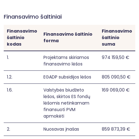
Finansavimo šaltiniai
Finansavimo
Finansavimo
Finansavimo šaltinio
šaltinio
šaltinio
forma
kodas
suma
1.
Projektams skiriamos
974 159,50 €
finansavimo lėšos
1.2.
EGADP subsidijos lėšos
805 090,50 €
1.6.
Valstybės biudžeto
169 069,00 €
lėšos, skirtos ES fondų
lėšomis netinkamam
finansuoti PVM
apmokėti
2.
Nuosavas įnašas
859 873,39 €