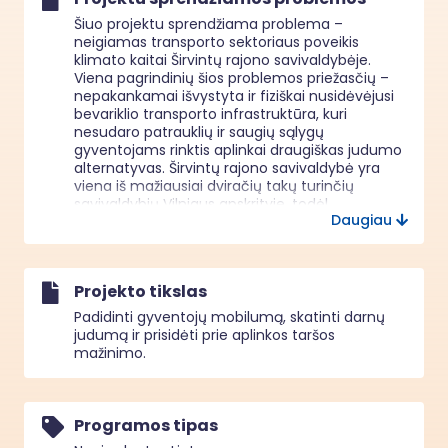
Šiuo projektu sprendžiama problema – 
neigiamas transporto sektoriaus poveikis 
klimato kaitai Širvintų rajono savivaldybėje. 
Viena pagrindinių šios problemos priežasčių – 
nepakankamai išvystyta ir fiziškai nusidėvėjusi 
bevariklio transporto infrastruktūra, kuri 
nesudaro patrauklių ir saugių sąlygų 
gyventojams rinktis aplinkai draugiškas judumo 
alternatyvas. Širvintų rajono savivaldybė yra 
viena iš mažiausiai dviračių takų turinčių 
savivaldybių Vilniaus apskrityje, todėl 
Daugiau
kasdieniams trumpiems atstumams dažniau 
pasirenkamas automobilis, net ir tais atvejais, 
kai kelionės galėtų būti vykdomos pėsčiomis ar 
dviračiu.

Projekto tikslas
Ypač aktuali problema fiksuojama Širvintų 
mieste, Plento gatvėje, sutampančioje su 
Padidinti gyventojų mobilumą, skatinti darnų
krašto keliu Nr. 116 Širvintos–Rimučiai–Kernavė–
judumą ir prisidėti prie aplinkos taršos
Dūkštos. Čia esanti pėsčiųjų ir dviračių takų 
mažinimo.
infrastruktūra didžiąja dalimi yra nusidėvėjusi: 
asfalto danga deformuota ir sutrūkinėjusi, 
skersiniai ir išilginiai nuolydžiai neužtikrina 
tinkamo paviršinio vandens surinkimo, todėl 
Programos tipas
formuojasi balos ir slidžios vietos. Dalis takų 