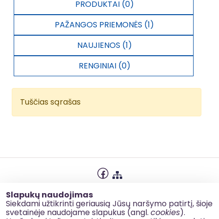
PRODUKTAI (0)
PAŽANGOS PRIEMONĖS (1)
NAUJIENOS (1)
RENGINIAI (0)
Tuščias sąrašas
Privatumo politika
Slapukų naudojimas
Slapukų naudojimas
Siekdami užtikrinti geriausią Jūsų naršymo patirtį, šioje
svetainėje naudojame slapukus (angl.
cookies
).
Korupcijos prevencija