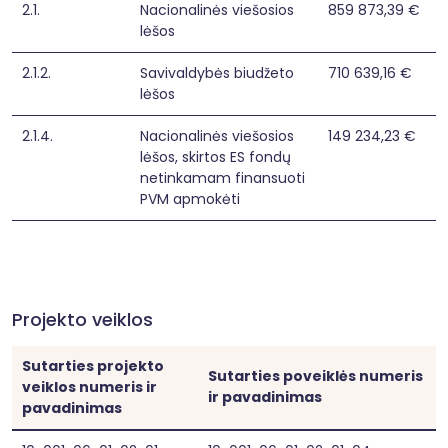
2.1.
Nacionalinės viešosios
859 873,39 €
lėšos
2.1.2.
Savivaldybės biudžeto
710 639,16 €
lėšos
2.1.4.
Nacionalinės viešosios
149 234,23 €
lėšos, skirtos ES fondų
netinkamam finansuoti
PVM apmokėti
Projekto veiklos
Sutarties projekto
Sutarties poveiklės numeris
veiklos numeris ir
ir pavadinimas
pavadinimas