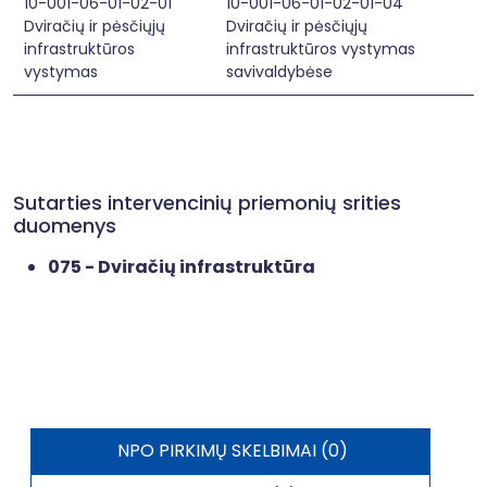
10-001-06-01-02-01
10-001-06-01-02-01-04
Dviračių ir pėsčiųjų
Dviračių ir pėsčiųjų
infrastruktūros
infrastruktūros vystymas
vystymas
savivaldybėse
Sutarties intervencinių priemonių srities
duomenys
075 - Dviračių infrastruktūra
NPO PIRKIMŲ SKELBIMAI (0)