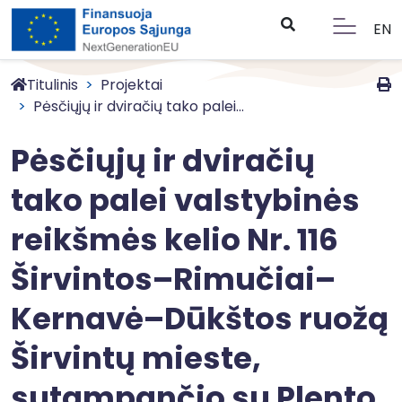
EN
Titulinis
Projektai
Pėsčiųjų ir dviračių tako palei...
Pėsčiųjų ir dviračių
tako palei valstybinės
reikšmės kelio Nr. 116
Širvintos–Rimučiai–
Kernavė–Dūkštos ruožą
Širvintų mieste,
sutampančio su Plento