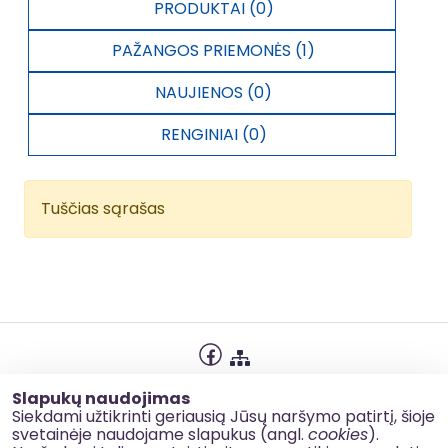
pažeidžiamas grupes per atviras, nemokamas 
PRODUKTAI (0)
veiklas, sustiprėjęs bendruomeniškumas,  
padidėjęs jaunimo fizinis aktyvumas ir kultūrinis 
PAŽANGOS PRIEMONĖS (1)
sąmoningumas.

Ritinys  kaip sporto šaka gali tapti 
bendruomenės ryšių stiprinimo įrankiu.  
NAUJIENOS (0)
Sustiprėjęs bendruomeniškumas ir socialinė 
integracija. Padidėjęs jaunimo fizinis aktyvumas 
RENGINIAI (0)
ir kultūrinis sąmoningumas
Tuščias sąrašas
Privatumo politika
Slapukų naudojimas
Slapukų naudojimas
Siekdami užtikrinti geriausią Jūsų naršymo patirtį, šioje
svetainėje naudojame slapukus (angl.
cookies
).
Korupcijos prevencija