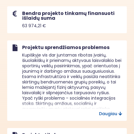
Bendra projekto tinkamų finansuoti
išlaidų suma
63 974,21 €
Projektu sprendžiamos problemos
Kupiškyje vis dar juntamas ribotas įvairių, 
šiuolaikiškų ir prieinamų aktyvaus laisvalaikio bei 
sportinių veiklų pasirinkimas, ypač orientuotas į 
jaunimą ir darbingo amžiaus suaugusiuosius. 
Esama infrastruktūra ir veiklų pasiūla neatitinka 
skirtingų bendruomenės grupių poreikių, o tai 
lemia mažėjantį fizinį aktyvumą, pasyvų 
laisvalaikį ir silpnėjančius tarpusavio ryšius.

Ypač ryški problema – socialinės integracijos 
stoka. Skirtingų amžiaus, socialinių ir 
gyvenviečių grupių atstovai retai susitinka 
Daugiau
bendrose veiklose, o tai didina socialinę atskirtį. 
Gyventojai turi ribotas galimybes dalyvauti 
organizuotose veiklose, todėl jų įsitraukimas į 
bendruomeninį gyvenimą mažėja. Jaunimas 