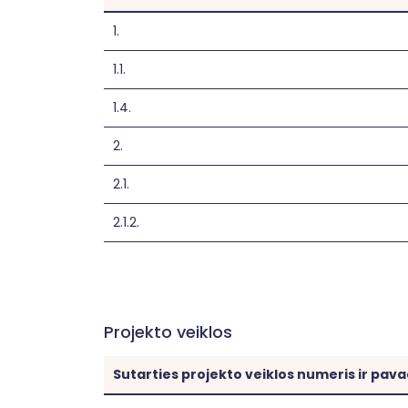
1.
1.1.
1.4.
2.
2.1.
2.1.2.
Projekto veiklos
Sutarties projekto veiklos numeris ir pav