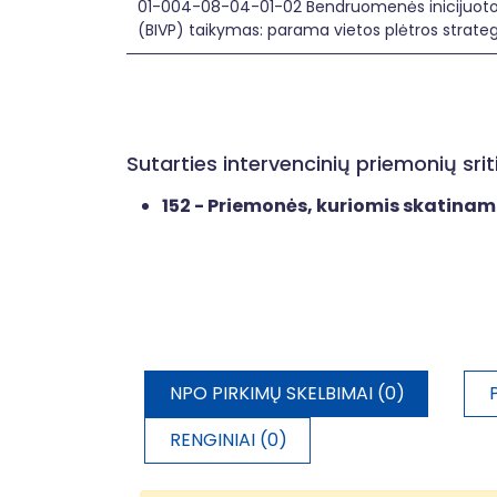
01-004-08-04-01-02 Bendruomenės inicijuoto
(BIVP) taikymas: parama vietos plėtros strateg
Sutarties intervencinių priemonių sr
152 - Priemonės, kuriomis skatina
NPO PIRKIMŲ SKELBIMAI (0)
RENGINIAI (0)