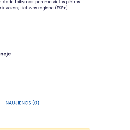
etodo taikymas: parama vietos plėtros
o ir vakarų Lietuvos regione (ESF+)
enėje
NAUJIENOS (0)