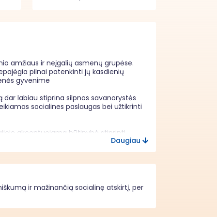
snio amžiaus ir neįgalių asmenų grupėse. 
pajėgia pilnai patenkinti jų kasdienių 
menės gyvenime 

dar labiau stiprina silpnos savanorystės 
ikiamas socialines paslaugas bei užtikrinti 
ijoje akcentuojama būtinybė stiprinti 
Daugiau
ų poreikių, ypač kasdienėje pagalboje, 
s veiklos pasitraukimo neturi aiškių 
artu reiškia neišnaudotą žmogiškąjį 
škumą ir mažinančią socialinę atskirtį, per