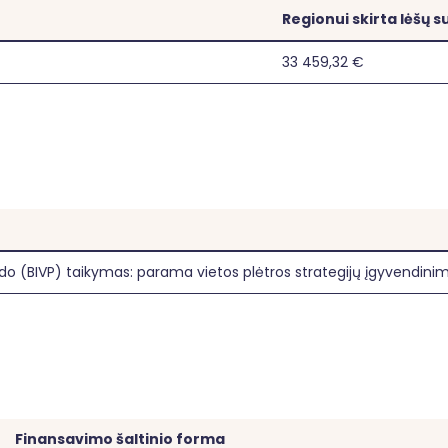
Regionui skirta lėšų 
33 459,32 €
o (BIVP) taikymas: parama vietos plėtros strategijų įgyvendinim
Finansavimo šaltinio forma