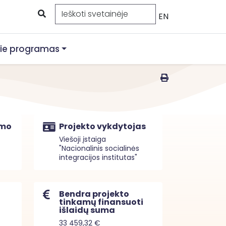
EN
ie programas
imo
Projekto vykdytojas
Viešoji įstaiga
"Nacionalinis socialinės
integracijos institutas"
Bendra projekto
tinkamų finansuoti
išlaidų suma
33 459,32 €