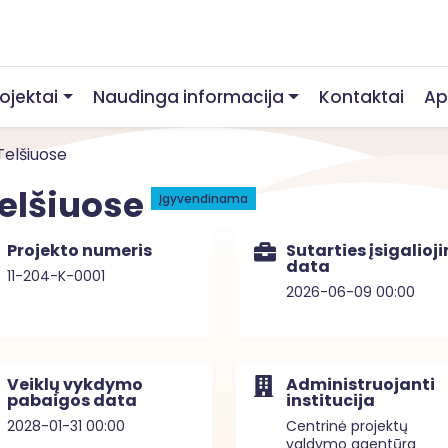
rojektai
Naudinga informacija
Kontaktai
Ap
Telšiuose
elšiuose
Įgyvendinama
Projekto numeris
Sutarties įsigalioj
data
11-204-K-0001
2026-06-09 00:00
Veiklų vykdymo
Administruojanti
pabaigos data
institucija
2028-01-31 00:00
Centrinė projektų
valdymo agentūra