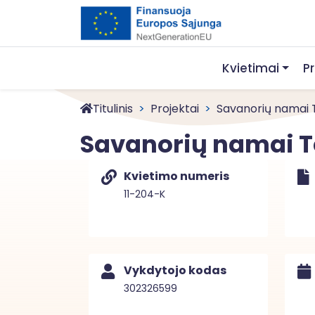
Kvietimai
P
Titulinis
Projektai
Savanorių namai 
Savanorių namai T
Kvietimo numeris
11-204-K
Vykdytojo kodas
302326599