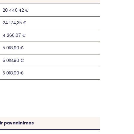
28 440,42 €
24 174,35 €
4 266,07 €
5 018,90 €
5 018,90 €
5 018,90 €
 ir pavadinimas