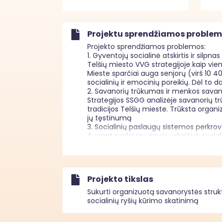
Projektu sprendžiamos proble
Projekto sprendžiamos problemos:

1. Gyventojų socialinė atskirtis ir sil
Telšių miesto VVG strategijoje kaip vie
Mieste sparčiai auga senjorų (virš 10 40
socialinių ir emocinių poreikių. Dėl to
2. Savanorių trūkumas ir menkos savano
Strategijos SSGG analizėje savanorių tr
tradicijos Telšių mieste. Trūksta organi
jų tęstinumą 

3. Socialinių paslaugų sistemos perkrova i
Augant paslaugų gavėjų skaičiui, social
bendruomenės vaidmenį, kad būtų užpild
palydėjime ir emociniame palaikyme 

4. Nepakankamas vyresnio amžiaus gyve
Telšių miesto VVG strategija siekia skat
Projekto tikslas
galimybių prasmingai įsitraukti į bendruo
potencialą miestui.

Sukurti organizuotą savanorystės strukt
socialinių ryšių kūrimo skatinimą
Projekte įvardintos problemos bus spren
Aprašo 2.1.1.3.	 - socialinę atskirtį patiriančių gyventojų socialinių ryšių bendruomenėje stiprinimas ;
