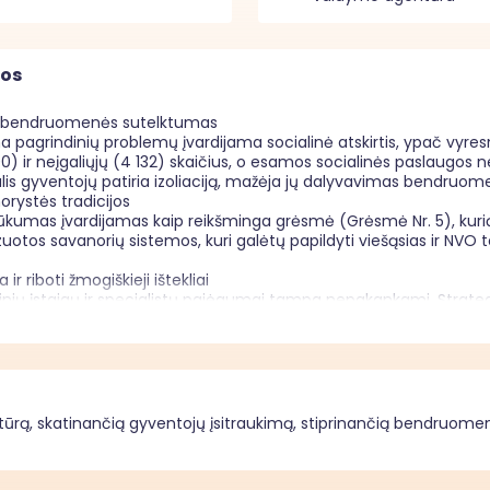
mos
pnas bendruomenės sutelktumas

na pagrindinių problemų įvardijama socialinė atskirtis, ypač vyre
0) ir neįgaliųjų (4 132) skaičius, o esamos socialinės paslaugos ne
 dalis gyventojų patiria izoliaciją, mažėja jų dalyvavimas bendruo
rystės tradicijos

ūkumas įvardijamas kaip reikšminga grėsmė (Grėsmė Nr. 5), kurią 
zuotos savanorių sistemos, kuri galėtų papildyti viešąsias ir NVO te
r riboti žmogiškieji ištekliai

inių įstaigų ir specialistų pajėgumai tampa nepakankami. Strateg
ytos spragos tarp formalių paslaugų ir realių individualių asmen
ntojų įsitraukimas į aktyvų visuomeninį gyvenimą

inti aktyvų senėjimą, tačiau realybėje daugelis senjorų po darbinė
menės veiklas. Tai didina jų pačių socialinės atskirties riziką ir k
ūrą, skatinančią gyventojų įsitraukimą, stiprinančią bendruomeni
džiamos per šias veiklas:
