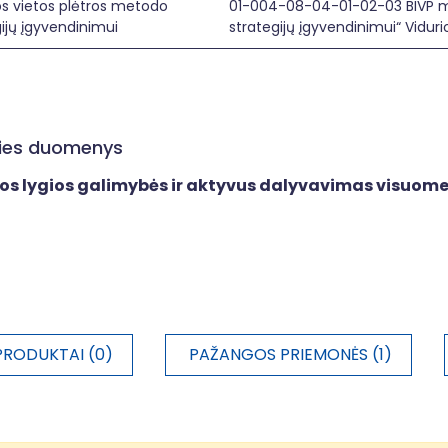
s vietos plėtros metodo
01-004-08-04-01-02-03 BIVP m
ijų įgyvendinimui
strategijų įgyvendinimui“ Viduri
ities duomenys
mos lygios galimybės ir aktyvus dalyvavimas visuom
PRODUKTAI (0)
PAŽANGOS PRIEMONĖS (1)