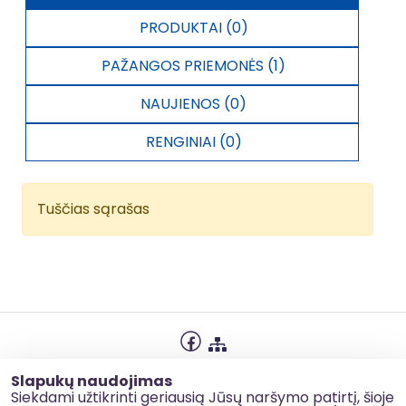
PRODUKTAI (0)
PAŽANGOS PRIEMONĖS (1)
NAUJIENOS (0)
RENGINIAI (0)
Tuščias sąrašas
Privatumo politika
Slapukų naudojimas
Slapukų naudojimas
Siekdami užtikrinti geriausią Jūsų naršymo patirtį, šioje