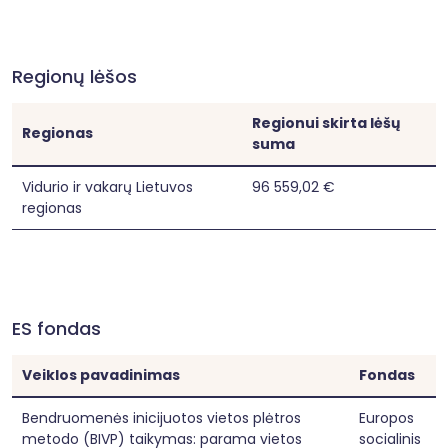
Projekto poreikis pagrįstas tiek kokybiniais, tiek 
kiekybiniais duomenimis. Remiantis Lietuvos 
statistikos departamentas duomenimis, vyresni 
nei 65 metų asmenys sudaro reikšmingą 
Regionų lėšos
Pasvalio rajono gyventojų dalį (apie 25–30 
proc.), o demografinės senėjimo tendencijos 
nuosekliai didėja. Tyrimai rodo, kad daugiau nei 
Regionui skirta lėšų
trečdalis vyresnio amžiaus žmonių Lietuvoje 
Regionas
suma
patiria vienišumo jausmą, o mažesniuose 
miestuose ši problema yra dar aktualesnė dėl 
riboto paslaugų prieinamumo ir socialinių ryšių 
Vidurio ir vakarų Lietuvos
96 559,02 €
stokos. Be to, socialinių paslaugų centrų 
regionas
duomenys rodo, kad dalis senjorų Pasvalyje 
gyvena vieni, turi ribotą mobilumą ir retai 
dalyvauja bendruomeninėje veikloje.

Projektas taip pat sistemiškai sprendžia 
identifikuotas problemas: socialinę izoliaciją, 
emocinės gerovės stoką, mažą fizinį aktyvumą 
ES fondas
ir ribotas savanorystės galimybes. Numatytos 
veiklos kuria ilgalaikį poveikį – stiprina socialinius 
ryšius, didina pasitikėjimą savimi, skatina aktyvų 
Veiklos pavadinimas
Fondas
senėjimą ir bendruomeninį įsitraukimą.

Projektas atitinka horizontaliuosius principus. 
Darnus vystymasis užtikrinamas per vietos 
Bendruomenės inicijuotos vietos plėtros
Europos
bendruomenės stiprinimą, socialinio kapitalo 
metodo (BIVP) taikymas: parama vietos
socialinis