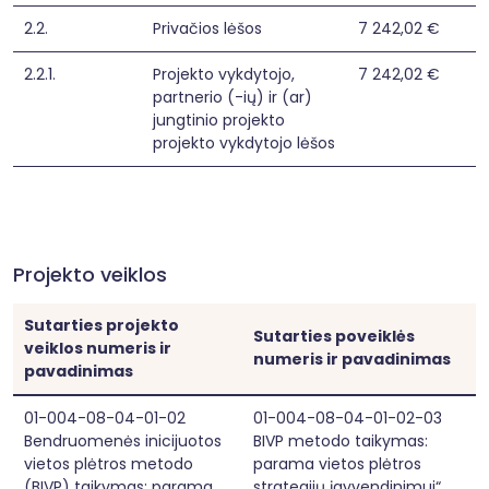
intensyvios krizių įveikimo pagalbos, socialinių 
įgūdžių ugdymo ir palaikymo) ir kitų reikalingų 
2.2.
Privačios lėšos
7 242,02 €
paslaugų ir pagalbos socialinę atskirtį 
patiriantiems gyventojams teikimas;

2.2.1.
Projekto vykdytojo,
7 242,02 €
2.1.1.2. socialinę atskirtį patiriančių gyventojų 
partnerio (-ių) ir (ar)
informavimas apie įvairiose organizacijose 
jungtinio projekto
prieinamas socialines ir kitas reikalingas 
projekto vykdytojo lėšos
paslaugas, ir (arba) tarpininkavimas ir 
atstovavimas šias paslaugas gaunant, ir (arba) 
konsultavimas; 

2.1.1.3. socialinę atskirtį patiriančių gyventojų 
socialinių ryšių bendruomenėje stiprinimas 
(renginių, užsiėmimų organizavimas, vykdymas 
ir (ar) kita);

Projekto veiklos
2.1.5. savanoriškos veiklos skatinimas (taip pat 
savanoriškoje veikloje ketinančių dalyvauti 
asmenų ir savanorius priimančių organizacijų 
Sutarties projekto
Sutarties poveiklės
konsultavimas, informavimas), atlikimo 
veiklos numeris ir
numeris ir pavadinimas
organizavimas ir savanorių mokymas
pavadinimas
01-004-08-04-01-02
01-004-08-04-01-02-03
Bendruomenės inicijuotos
BIVP metodo taikymas:
vietos plėtros metodo
parama vietos plėtros
(BIVP) taikymas: parama
strategijų įgyvendinimui“