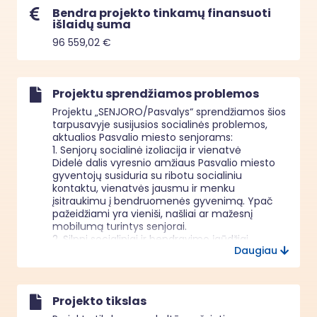
Bendra projekto tinkamų finansuoti
išlaidų suma
96 559,02 €
Projektu sprendžiamos problemos
Projektu „SENJORO/Pasvalys“ sprendžiamos šios 
tarpusavyje susijusios socialinės problemos, 
aktualios Pasvalio miesto senjorams:

1. Senjorų socialinė izoliacija ir vienatvė

Didelė dalis vyresnio amžiaus Pasvalio miesto 
gyventojų susiduria su ribotu socialiniu 
kontaktu, vienatvės jausmu ir menku 
įsitraukimu į bendruomenės gyvenimą. Ypač 
pažeidžiami yra vieniši, našliai ar mažesnį 
mobilumą turintys senjorai.

2. Silpni socialiniai ir bendravimo įgūdžiai

Daugiau
Ilgalaikė socialinė izoliacija lemia bendravimo 
įgūdžių silpnėjimą, pasitikėjimo savimi stoką ir 
sunkumus užmezgant naujus ryšius, kas dar 
labiau didina socialinę atskirtį.

Projekto tikslas
3. Emocinės ir psichologinės gerovės stoka

Gyvenimo pokyčiai, artimųjų netektys, 