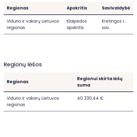
Regionas
Apskritis
Savivaldybė
Vidurio ir vakarų Lietuvos
Klaipėdos
Kretingos r.
regionas
apskritis
sav.
Regionų lėšos
Regionui skirta lėšų
Regionas
suma
Vidurio ir vakarų Lietuvos
40 330,44 €
regionas