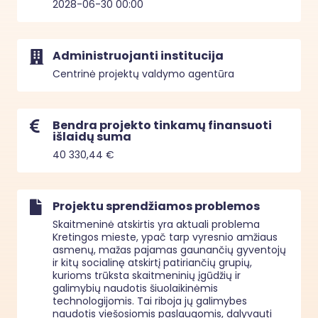
2028-06-30 00:00
Administruojanti institucija
Centrinė projektų valdymo agentūra
Bendra projekto tinkamų finansuoti
išlaidų suma
40 330,44 €
Projektu sprendžiamos problemos
Skaitmeninė atskirtis yra aktuali problema 
Kretingos mieste, ypač tarp vyresnio amžiaus 
asmenų, mažas pajamas gaunančių gyventojų 
ir kitų socialinę atskirtį patiriančių grupių, 
kurioms trūksta skaitmeninių įgūdžių ir 
galimybių naudotis šiuolaikinėmis 
technologijomis. Tai riboja jų galimybes 
naudotis viešosiomis paslaugomis, dalyvauti 