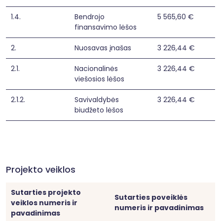
1.4.
Bendrojo
5 565,60 €
finansavimo lėšos
2.
Nuosavas įnašas
3 226,44 €
2.1.
Nacionalinės
3 226,44 €
viešosios lėšos
2.1.2.
Savivaldybės
3 226,44 €
biudžeto lėšos
Projekto veiklos
Sutarties projekto
Sutarties poveiklės
veiklos numeris ir
numeris ir pavadinimas
pavadinimas