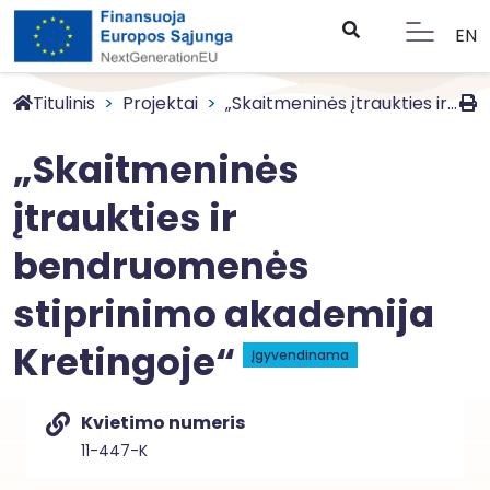
EN
Titulinis
Projektai
„Skaitmeninės įtraukties ir...
„Skaitmeninės
įtraukties ir
bendruomenės
stiprinimo akademija
Kretingoje“
Įgyvendinama
Kvietimo numeris
11-447-K