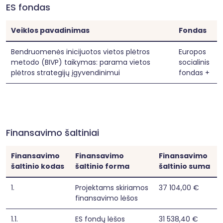
ES fondas
Veiklos pavadinimas
Fondas
Bendruomenės inicijuotos vietos plėtros
Europos
metodo (BIVP) taikymas: parama vietos
socialinis
plėtros strategijų įgyvendinimui
fondas +
Finansavimo šaltiniai
Finansavimo
Finansavimo
Finansavimo
šaltinio kodas
šaltinio forma
šaltinio suma
1.
Projektams skiriamos
37 104,00 €
finansavimo lėšos
1.1.
ES fondų lėšos
31 538,40 €