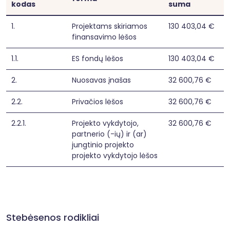
kodas
suma
1.
Projektams skiriamos
130 403,04 €
finansavimo lėšos
1.1.
ES fondų lėšos
130 403,04 €
2.
Nuosavas įnašas
32 600,76 €
2.2.
Privačios lėšos
32 600,76 €
2.2.1.
Projekto vykdytojo,
32 600,76 €
partnerio (-ių) ir (ar)
jungtinio projekto
projekto vykdytojo lėšos
Stebėsenos rodikliai