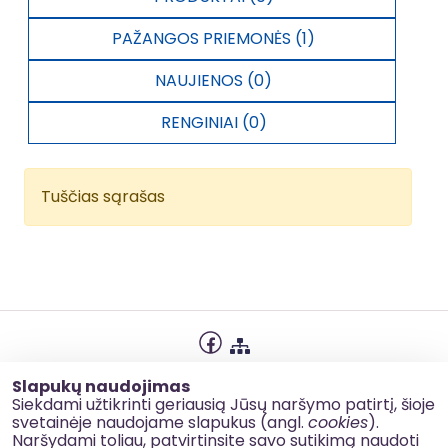
PAŽANGOS PRIEMONĖS (1)
NAUJIENOS (0)
RENGINIAI (0)
Tuščias sąrašas
Privatumo politika
Slapukų naudojimas
Slapukų naudojimas
Siekdami užtikrinti geriausią Jūsų naršymo patirtį, šioje
svetainėje naudojame slapukus (angl.
cookies
).
Korupcijos prevencija
Naršydami toliau, patvirtinsite savo sutikimą naudoti