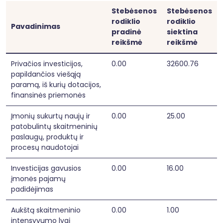
Stebėsenos
Stebėsenos
rodiklio
rodiklio
Pavadinimas
pradinė
siektina
reikšmė
reikšmė
Privačios investicijos,
0.00
32600.76
papildančios viešąją
paramą, iš kurių dotacijos,
finansinės priemonės
Įmonių sukurtų naujų ir
0.00
25.00
patobulintų skaitmeninių
paslaugų, produktų ir
procesų naudotojai
Investicijas gavusios
0.00
16.00
įmonės pajamų
padidėjimas
Aukštą skaitmeninio
0.00
1.00
intensyvumo lygį