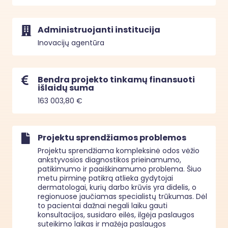
Administruojanti institucija
Inovacijų agentūra
Bendra projekto tinkamų finansuoti
išlaidų suma
163 003,80 €
Projektu sprendžiamos problemos
Projektu sprendžiama kompleksinė odos vėžio 
ankstyvosios diagnostikos prieinamumo, 
patikimumo ir paaiškinamumo problema. Šiuo 
metu pirminę patikrą atlieka gydytojai 
dermatologai, kurių darbo krūvis yra didelis, o 
regionuose jaučiamas specialistų trūkumas. Dėl 
to pacientai dažnai negali laiku gauti 
konsultacijos, susidaro eilės, ilgėja paslaugos 
suteikimo laikas ir mažėja paslaugos 