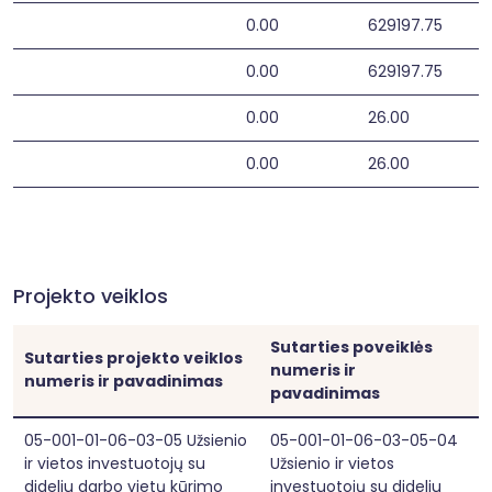
0.00
629197.75
0.00
629197.75
0.00
26.00
0.00
26.00
Projekto veiklos
Sutarties poveiklės
Sutarties projekto veiklos
numeris ir
numeris ir pavadinimas
pavadinimas
05-001-01-06-03-05 Užsienio
05-001-01-06-03-05-04
ir vietos investuotojų su
Užsienio ir vietos
dideliu darbo vietų kūrimo
investuotojų su dideliu