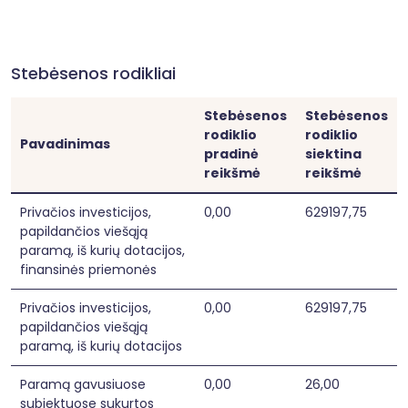
Stebėsenos rodikliai
Stebėsenos
Stebėsenos
rodiklio
rodiklio
Pavadinimas
pradinė
siektina
reikšmė
reikšmė
Privačios investicijos,
0,00
629197,75
papildančios viešąją
paramą, iš kurių dotacijos,
finansinės priemonės
Privačios investicijos,
0,00
629197,75
papildančios viešąją
paramą, iš kurių dotacijos
Paramą gavusiuose
0,00
26,00
subjektuose sukurtos