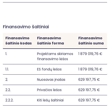
Finansavimo šaltiniai
Finansavimo
Finansavimo
Finansavimo
šaltinio kodas
šaltinio forma
šaltinio suma
1.
Projektams skiriamos
1 879 019,76 €
finansavimo lėšos
1.1.
ES fondų lėšos
1 879 019,76 €
2.
Nuosavas įnašas
629 197,75 €
2.2.
Privačios lėšos
629 197,75 €
2.2.2.
Kiti lėšų šaltiniai
629 197,75 €