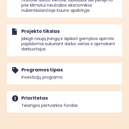
tvariose darbo vietose, labiausiai dėl perėjimo 
prie klimatui neutralios ekonomikos 
nukentėsiančioje Kauno apskrityje.
Projekto tikslas
Įdiegti naują įrangą ir išplėsti gamybos apimtis
papildomai sukuriant darbo vietas ir apmokant
darbuotojus.
Programos tipas
Investicijų programa
Prioritetas
Teisingos pertvarkos fondas