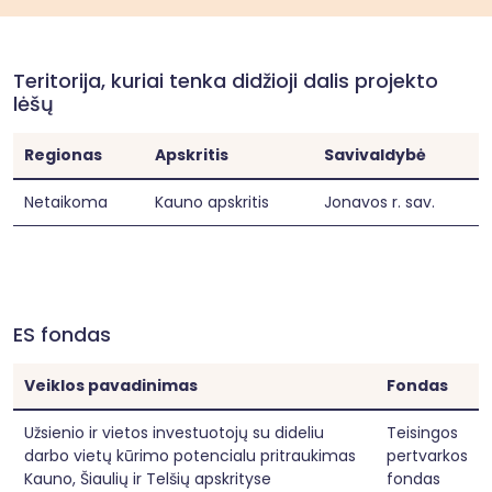
Teritorija, kuriai tenka didžioji dalis projekto
lėšų
Regionas
Apskritis
Savivaldybė
Netaikoma
Kauno apskritis
Jonavos r. sav.
ES fondas
Veiklos pavadinimas
Fondas
Užsienio ir vietos investuotojų su dideliu
Teisingos
darbo vietų kūrimo potencialu pritraukimas
pertvarkos
Kauno, Šiaulių ir Telšių apskrityse
fondas