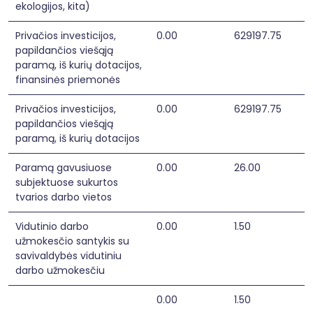
ekologijos, kita)
Privačios investicijos,
0.00
629197.75
papildančios viešąją
paramą, iš kurių dotacijos,
finansinės priemonės
Privačios investicijos,
0.00
629197.75
papildančios viešąją
paramą, iš kurių dotacijos
Paramą gavusiuose
0.00
26.00
subjektuose sukurtos
tvarios darbo vietos
Vidutinio darbo
0.00
1.50
užmokesčio santykis su
savivaldybės vidutiniu
darbo užmokesčiu
0.00
1.50