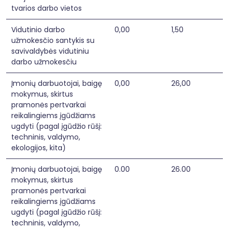
tvarios darbo vietos
Vidutinio darbo
0,00
1,50
užmokesčio santykis su
savivaldybės vidutiniu
darbo užmokesčiu
Įmonių darbuotojai, baigę
0,00
26,00
mokymus, skirtus
pramonės pertvarkai
reikalingiems įgūdžiams
ugdyti (pagal įgūdžio rūšį:
techninis, valdymo,
ekologijos, kita)
Įmonių darbuotojai, baigę
0.00
26.00
mokymus, skirtus
pramonės pertvarkai
reikalingiems įgūdžiams
ugdyti (pagal įgūdžio rūšį:
techninis, valdymo,