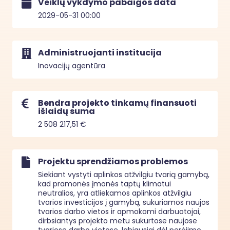
Veiklų vykdymo pabaigos data
2029-05-31 00:00
Administruojanti institucija
Inovacijų agentūra
Bendra projekto tinkamų finansuoti
išlaidų suma
2 508 217,51 €
Projektu sprendžiamos problemos
Siekiant vystyti aplinkos atžvilgiu tvarią gamybą, 
kad pramonės įmonės taptų klimatui 
neutralios, yra atliekamos aplinkos atžvilgiu 
tvarios investicijos į gamybą, sukuriamos naujos 
tvarios darbo vietos ir apmokomi darbuotojai, 
dirbsiantys projekto metu sukurtose naujose 