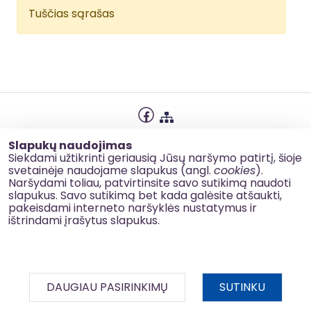
Tuščias sąrašas
Privatumo politika
Slapukų naudojimas
Slapukų naudojimas
Siekdami užtikrinti geriausią Jūsų naršymo patirtį, šioje
svetainėje naudojame slapukus (angl.
cookies
).
Korupcijos prevencija
Naršydami toliau, patvirtinsite savo sutikimą naudoti
slapukus. Savo sutikimą bet kada galėsite atšaukti,
Kontaktai
pakeisdami interneto naršyklės nustatymus ir
ištrindami įrašytus slapukus.
© 2026 esinvesticijos.lt
DAUGIAU PASIRINKIMŲ
SUTINKU