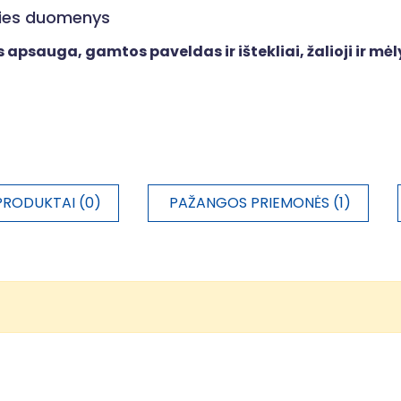
ities duomenys
 apsauga, gamtos paveldas ir ištekliai, žalioji ir mėl
PRODUKTAI (0)
PAŽANGOS PRIEMONĖS (1)