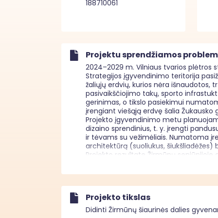
188710061
Projektu sprendžiamos proble
2024–2029 m. Vilniaus tvarios plėtros s
Strategijos įgyvendinimo teritorija pasi
žaliųjų erdvių, kurios nėra išnaudotos, t
pasivaikščiojimo takų, sporto infrastukt
gerinimas, o tikslo pasiekimui numatom
įrengiant viešąją erdvę šalia Žukausko g.
Projekto įgyvendinimo metu planuojama į
dizaino sprendinius, t. y. įrengti pandu
ir tėvams su vežimėliais. Numatoma įren
architektūrą (suoliukus, šiukšliadėžes) b
Projekto rezultate Žirmūnų seniūnijoje gy
sumažinti žaliųjų erdvių prieinamumo ne
Projekto įgyvendinimo metu bus nepažeid
reikalavimai – atnaujinta infrastruktūra
priklausomybės, religijos, negalios ir kt.
Projekto tikslas
Didinti Žirmūnų šiaurinės dalies gyvena