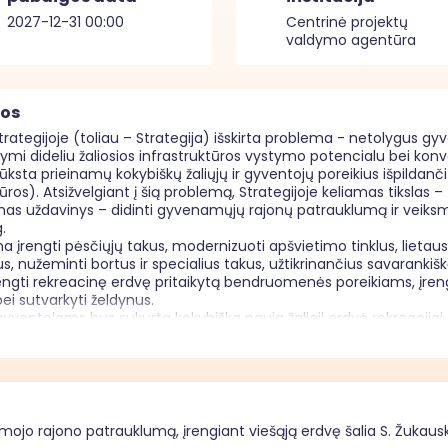
2027-12-31 00:00
Centrinė projektų
valdymo agentūra
mos
trategijoje (toliau – Strategija) išskirta problema - netolygus gy
žymi dideliu žaliosios infrastruktūros vystymo potencialu bei konve
rūksta prieinamų kokybiškų žaliųjų ir gyventojų poreikius išpildanči
ūros). Atsižvelgiant į šią problemą, Strategijoje keliamas tikslas
as uždavinys – didinti gyvenamųjų rajonų patrauklumą ir veiksma


rengti pėsčiųjų takus, modernizuoti apšvietimo tinklus, lietaus 
sus, nužeminti bortus ir specialius takus, užtikrinančius savarank
gti rekreacinę erdvę pritaikytą bendruomenės poreikiams, įrengti
ei sutvarkyti želdynus. 

ventojams bus sukurta kokybiška nauja žalioji erdvė rekreacijai, po
tolygumus, palyginti su kitomis miesto dalimis (seniūnijomis).

žiami Horizontaliųjų principų ir kitų Europos Sąjungos pagrindini
 galės naudotis visi žmonės, nepriklausomai nuo jų lyties, rasės, ta
mojo rajono patrauklumą, įrengiant viešąją erdvę šalia S. Žukaus