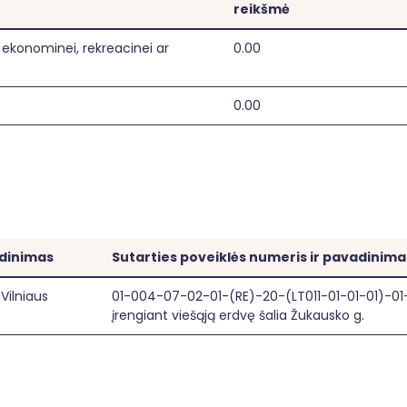
reikšmė
 ekonominei, rekreacinei ar
0.00
0.00
adinimas
Sutarties poveiklės numeris ir pavadinima
Vilniaus
01-004-07-02-01-(RE)-20-(LT011-01-01-01)-01-1
įrengiant viešąją erdvę šalia Žukausko g.