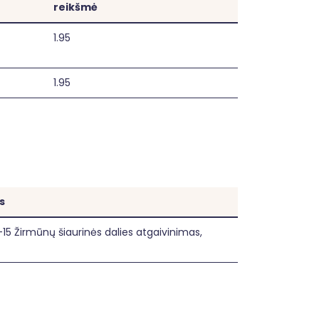
reikšmė
1.95
1.95
s
5 Žirmūnų šiaurinės dalies atgaivinimas,