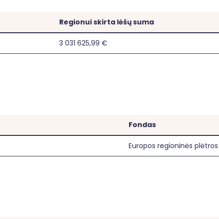
Regionui skirta lėšų suma
3 031 625,99 €
Fondas
Europos regioninės plėtro