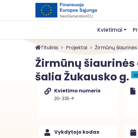
Kvietimai
P
Titulinis
Projektai
Žirmūnų šiaurinės d
Žirmūnų šiaurinės 
šalia Žukausko g.
Į
Kvietimo numeris
20-335-P
Vykdytojo kodas