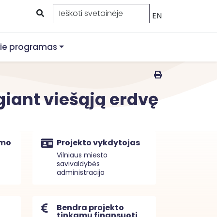
EN
ie programas
giant viešąją erdvę
imo
Projekto vykdytojas
Vilniaus miesto
savivaldybės
administracija
Bendra projekto
tinkamų finansuoti