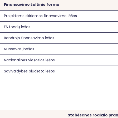
Finansavimo šaltinio forma
Projektams skiriamos finansavimo lėšos
ES fondų lėšos
Bendrojo finansavimo lėšos
Nuosavas įnašas
Nacionalinės viešosios lėšos
Savivaldybės biudžeto lėšos
Stebėsenos rodiklio pra