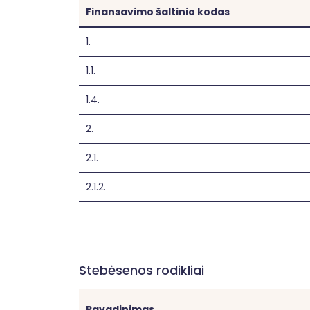
Finansavimo šaltinio kodas
1.
1.1.
1.4.
2.
2.1.
2.1.2.
Stebėsenos rodikliai
Pavadinimas