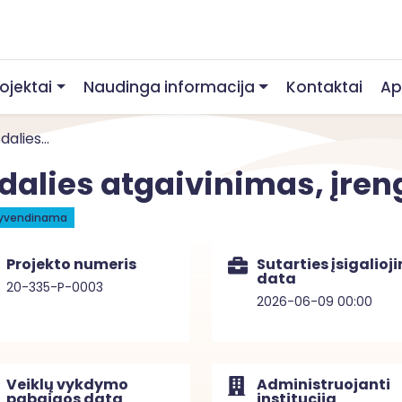
rojektai
Naudinga informacija
Kontaktai
Ap
alies...
dalies atgaivinimas, įren
gyvendinama
Projekto numeris
Sutarties įsigalioj
data
20-335-P-0003
2026-06-09 00:00
Veiklų vykdymo
Administruojanti
pabaigos data
institucija