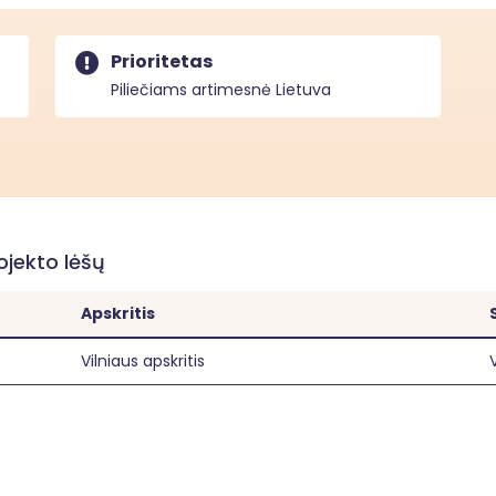
Prioritetas
Piliečiams artimesnė Lietuva
rojekto lėšų
Apskritis
Vilniaus apskritis