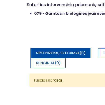
Sutarties intervencinių priemonių sr
079 - Gamtos ir biologinės įvairovės
NPO PIRKIMŲ SKELBIMAI (0)
RENGINIAI (0)
Tuščias sąrašas