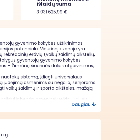
išlaidų suma
3 031 625,99 €
ventojų gyvenimo kokybės užtikrinimas. 
rsijos potencialu. Vidurinėje zonoje yra 
ų rekreacinių erdvių (vaikų žaidimų aikštelių, 
 – tolygus gyventojų gyvenimo kokybės 
s – Žirmūnų šiaurinės dalies atgaivinimas, 
nuotekų sistemą, įdiegti universalaus 
išką judėjimą asmenims su negalia, senjorams 
 vaikų žaidimų ir sporto aikšteles, mažąją 
ilsiui ir bendruomeninei veiklai. Tai leis 
Daugiau
ų teisių chartijos nuostatų laikymosi 
utybės, lytinės orientacijos, etninės 
ko g.