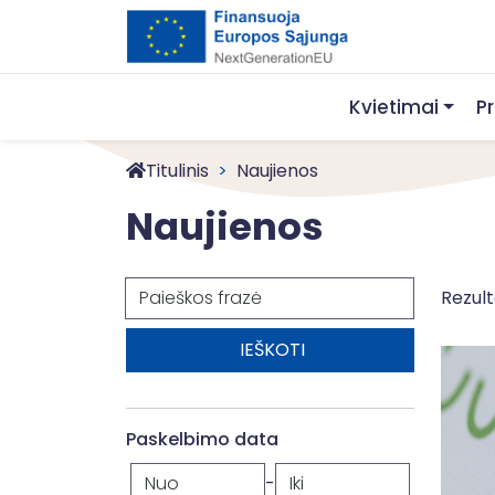
Kvietimai
P
Titulinis
Naujienos
Naujienos
Paieška
Rezult
Paskelbimo data
-