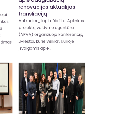
renovacijos aktualijas
s
transliaciją
ojai
Antradienį, lapkričio 11 d. Aplinkos
inkos
projektų valdymo agentūra
i
(APVA) organizuoja konferenciją
s
„Miestai, kurie veikia“, kurioje
etimas
įžvalgomis apie...