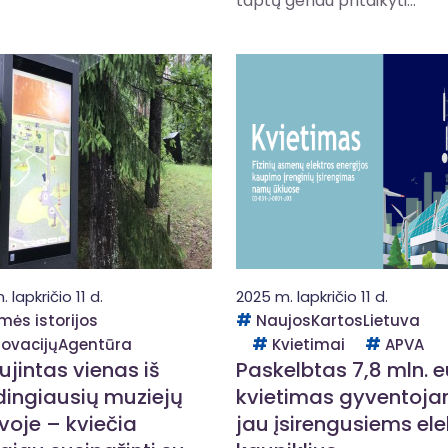
taptų geriau pritaikyti...
 lapkričio 11 d.
2025 m. lapkričio 11 d.
mės istorijos
NaujosKartosLietuva
novacijųAgentūra
Kvietimai
APVA
ujintas vienas iš
Paskelbtas 7,8 mln. e
dingiausių muziejų
kvietimas gyventoja
voje – kviečia
jau įsirengusiems ele