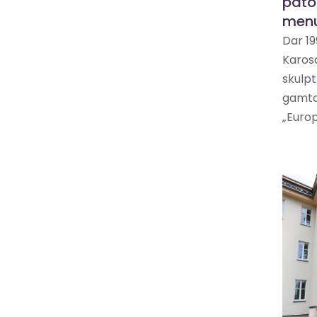
pato
men
Dar 19
Karos
skulp
gamto
„Europ