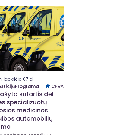
 lapkričio 07 d.
esticijųPrograma
CPVA
rašyta sutartis dėl
es specializuotų
tosios medicinos
lbos automobilių
jimo
ji medicinos pagalbos