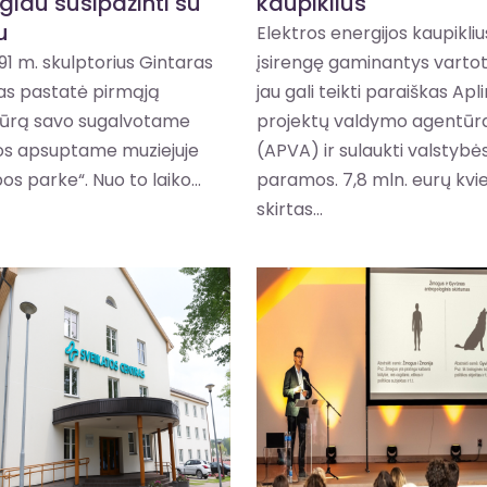
giau susipažinti su
kaupiklius
u
Elektros energijos kaupikliu
91 m. skulptorius Gintaras
įsirengę gaminantys vartot
as pastatė pirmąją
jau gali teikti paraiškas Apl
tūrą savo sugalvotame
projektų valdymo agentūra
s apsuptame muziejuje
(APVA) ir sulaukti valstybė
os parke“. Nuo to laiko...
paramos. 7,8 mln. eurų kvi
skirtas...