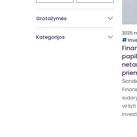
Grotažymės
2025 m.
Kategorijos
Inv
Finan
papi
neta
priem
Šiandi
Finans
sudary
viršyt
invest