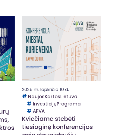
2025 m. lapkričio 10 d.
NaujosKartosLietuva
InvesticijųPrograma
urų
APVA
Kviečiame stebėti
ms,
tiesioginę konferencijos
ktros
apie daugiabučių