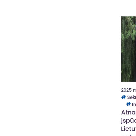
2025 m.
Sėk
I
Atna
įspū
Lietu