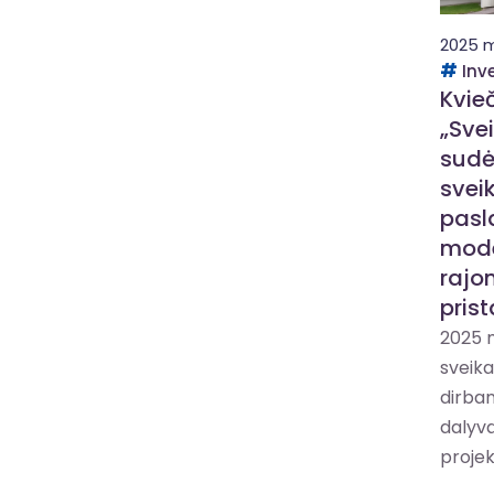
2025 m.
Inv
Kvie
„Sve
sudė
svei
pasl
mode
rajo
pris
2025 m.
sveika
dirban
dalyva
projek