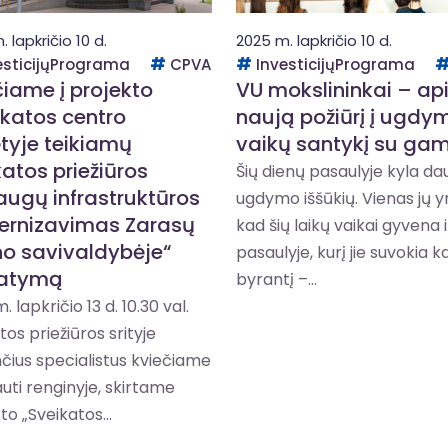
 lapkričio 10 d.
2025 m. lapkričio 10 d.
esticijųPrograma
CPVA
InvesticijųPrograma
čiame į projekto
VU mokslininkai – ap
ikatos centro
naują požiūrį į ugdym
tyje teikiamų
vaikų santykį su ga
katos priežiūros
Šių dienų pasaulyje kyla da
augų infrastruktūros
ugdymo iššūkių. Vienas jų yr
rnizavimas Zarasų
kad šių laikų vaikai gyvena 
no savivaldybėje“
pasaulyje, kurį jie suvokia k
tatymą
byrantį –...
 lapkričio 13 d. 10.30 val.
tos priežiūros srityje
čius specialistus kviečiame
uti renginyje, skirtame
to „Sveikatos...