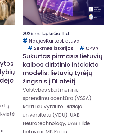
2025 m. lapkričio 11 d.
NaujosKartosLietuva
Sėkmės istorijos
CPVA
Sukurtas pirmasis lietuvių
tytos
kalbos dirbtinio intelekto
dybių
modelis: lietuvių tyrėjų
adėjo
žingsnis į DI ateitį
ų
Valstybės skaitmeninių
sprendimų agentūra (VSSA)
jektų
kartu su Vytauto Didžiojo
kvietė
universitetu (VDU), UAB
Neurotechnology, UAB Tilde
ai
Lietuva ir MB Krilas...