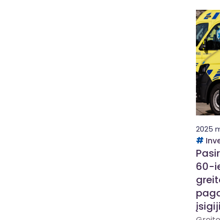
2025 m.
Inv
Pasi
60-i
grei
paga
įsigi
Greito