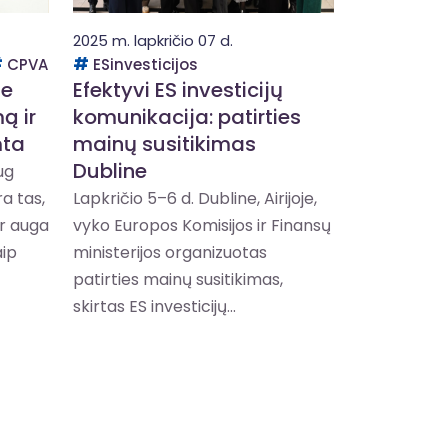
2025 m. lapkričio 07 d.
CPVA
ESinvesticijos
ie
Efektyvi ES investicijų
ą ir
komunikacija: patirties
mta
mainų susitikimas
Dubline
ug
a tas,
Lapkričio 5–6 d. Dubline, Airijoje,
ir auga
vyko Europos Komisijos ir Finansų
aip
ministerijos organizuotas
patirties mainų susitikimas,
skirtas ES investicijų...