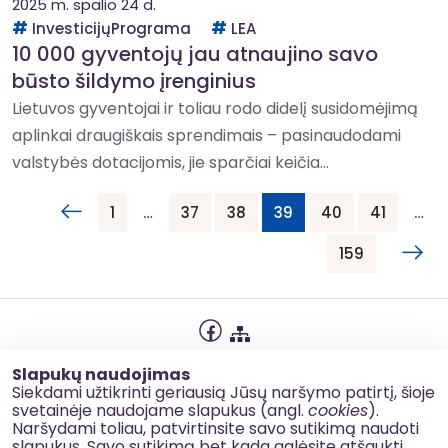
2025 m. spalio 24 d.
InvesticijųPrograma
LEA
10 000 gyventojų jau atnaujino savo
būsto šildymo įrenginius
Lietuvos gyventojai ir toliau rodo didelį susidomėjimą
aplinkai draugiškais sprendimais – pasinaudodami
valstybės dotacijomis, jie sparčiai keičia...
1
…
37
38
39
40
41
…
159
Privatumo politika
Slapukų naudojimas
Slapukų naudojimas
Siekdami užtikrinti geriausią Jūsų naršymo patirtį, šioje
svetainėje naudojame slapukus (angl.
cookies
).
Korupcijos prevencija
Naršydami toliau, patvirtinsite savo sutikimą naudoti
slapukus. Savo sutikimą bet kada galėsite atšaukti,