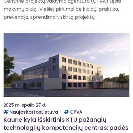
Centrinė projektų valdymo agentūra (CPVA) tęsia
mokymų ciklą „Viešieji pirkimai be klaidų: praktika,
prevencija, sprendimai“, skirtą projektų...
2025 m. spalio 27 d.
NaujosKartosLietuva
CPVA
Kaune kyla išskirtinis KTU pažangių
technologijų kompetencijų centras: padės