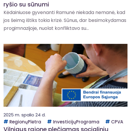
ryšio su sūnumi
Kėdainiuose gyvenanti Ramunė niekada nemanė, kad
jos šeimą ištiks tokia krizė. Sūnus, dar besimokydamas
progimnazijoje, nuolat konfliktavo su...
2025 m. spalio 24 d.
RegionųPlėtra
InvesticijųPrograma
CPVA
Vilniaus rajone plečiamas socialinių