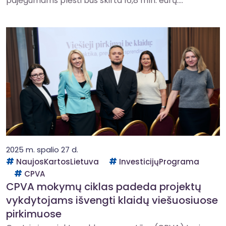
pajėgumams plėsti bus skirta 16,8 mln. eurų....
2025 m. spalio 27 d.
NaujosKartosLietuva
InvesticijųPrograma
CPVA
CPVA mokymų ciklas padeda projektų
vykdytojams išvengti klaidų viešuosiuose
pirkimuose