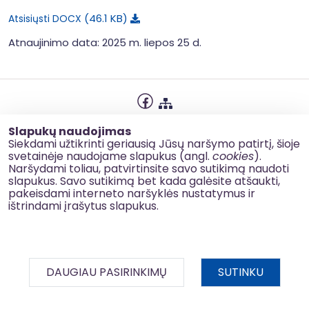
46.1 KB
Atsisiųsti DOCX
Atnaujinimo data: 2025 m. liepos 25 d.
Privatumo politika
Slapukų naudojimas
Slapukų naudojimas
Siekdami užtikrinti geriausią Jūsų naršymo patirtį, šioje
svetainėje naudojame slapukus (angl.
cookies
).
Korupcijos prevencija
Naršydami toliau, patvirtinsite savo sutikimą naudoti
slapukus. Savo sutikimą bet kada galėsite atšaukti,
Kontaktai
pakeisdami interneto naršyklės nustatymus ir
ištrindami įrašytus slapukus.
© 2026 esinvesticijos.lt
DAUGIAU PASIRINKIMŲ
SUTINKU
BDAR