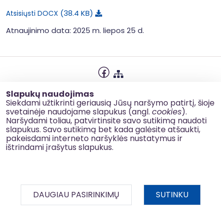
38.4 KB
Atsisiųsti DOCX
Atnaujinimo data: 2025 m. liepos 25 d.
Privatumo politika
Slapukų naudojimas
Slapukų naudojimas
Siekdami užtikrinti geriausią Jūsų naršymo patirtį, šioje
svetainėje naudojame slapukus (angl.
cookies
).
Korupcijos prevencija
Naršydami toliau, patvirtinsite savo sutikimą naudoti
slapukus. Savo sutikimą bet kada galėsite atšaukti,
Kontaktai
pakeisdami interneto naršyklės nustatymus ir
ištrindami įrašytus slapukus.
© 2026 esinvesticijos.lt
DAUGIAU PASIRINKIMŲ
SUTINKU
BDAR