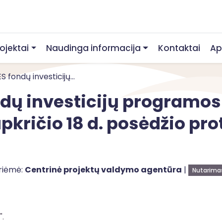
rojektai
Naudinga informacija
Kontaktai
Ap
 fondų investicijų...
ndų investicijų programo
kričio 18 d. posėdžio pro
riėmė:
Centrinė projektų valdymo agentūra
|
Nutarima
".