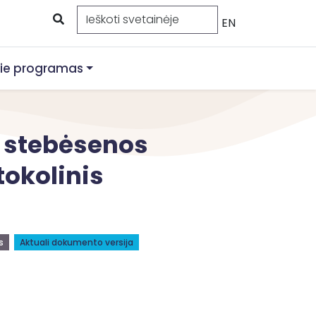
EN
ie programas
s stebėsenos
tokolinis
s
Aktuali dokumento versija