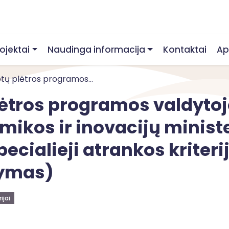
rojektai
Naudinga informacija
Kontaktai
Ap
ų plėtros programos...
ėtros programos valdytoj
ikos ir inovacijų ministe
ecialieji atrankos kriter
tymas)
ijai