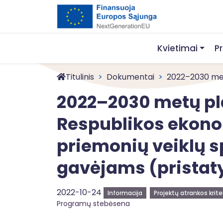
Kvietimai
P
Titulinis
Dokumentai
2022–2030 met
2022–2030 metų pl
Respublikos ekonom
priemonių veiklų sp
gavėjams (prista
2022-10-24
Informacija
Projektų atrankos kriter
Programų stebėsena