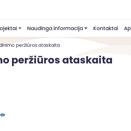
rojektai
Naudinga informacija
Kontaktai
Ap
inimo peržiūros ataskaita
o peržiūros ataskaita
e