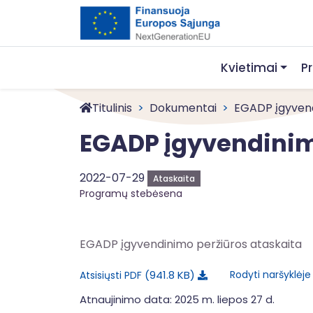
Kvietimai
P
Titulinis
Dokumentai
EGADP įgyvend
EGADP įgyvendinim
2022-07-29
Ataskaita
Programų stebėsena
EGADP įgyvendinimo peržiūros ataskaita
941.8 KB
Rodyti naršyklėj
Atsisiųsti PDF
Atnaujinimo data: 2025 m. liepos 27 d.