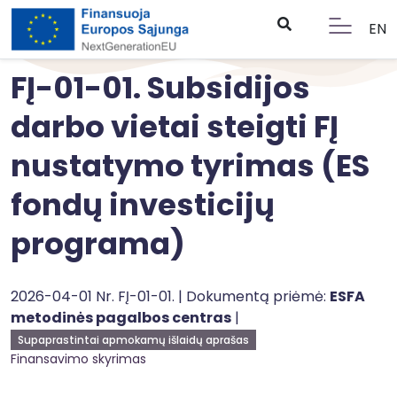
EN
FĮ-01-01. Subsidijos
darbo vietai steigti FĮ
nustatymo tyrimas (ES
fondų investicijų
programa)
2026-04-01 Nr. FĮ-01-01. | Dokumentą priėmė:
ESFA
metodinės pagalbos centras
|
Supaprastintai apmokamų išlaidų aprašas
Finansavimo skyrimas