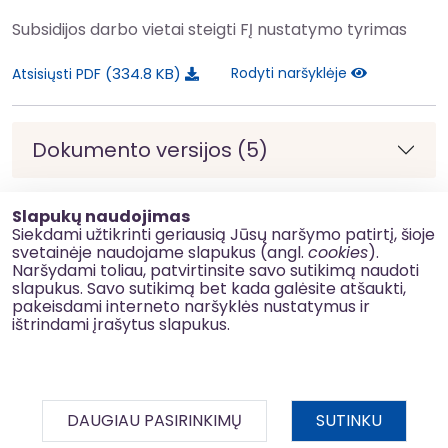
Subsidijos darbo vietai steigti FĮ nustatymo tyrimas
334.8 KB
Rodyti naršyklėje
Atsisiųsti PDF
Dokumento versijos (5)
Atnaujinimo data: 2026 m. kovo 24 d.
Slapukų naudojimas
Siekdami užtikrinti geriausią Jūsų naršymo patirtį, šioje
svetainėje naudojame slapukus (angl.
cookies
).
Naršydami toliau, patvirtinsite savo sutikimą naudoti
slapukus. Savo sutikimą bet kada galėsite atšaukti,
Privatumo politika
pakeisdami interneto naršyklės nustatymus ir
ištrindami įrašytus slapukus.
Slapukų naudojimas
Korupcijos prevencija
Kontaktai
DAUGIAU PASIRINKIMŲ
SUTINKU
© 2026 esinvesticijos.lt