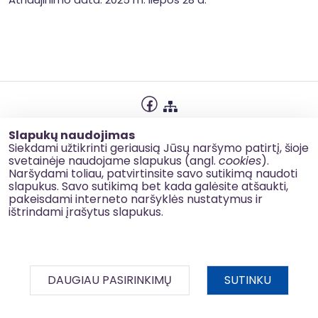
Privatumo politika
Slapukų naudojimas
Slapukų naudojimas
Siekdami užtikrinti geriausią Jūsų naršymo patirtį, šioje
svetainėje naudojame slapukus (angl.
cookies
).
Korupcijos prevencija
Naršydami toliau, patvirtinsite savo sutikimą naudoti
slapukus. Savo sutikimą bet kada galėsite atšaukti,
Kontaktai
pakeisdami interneto naršyklės nustatymus ir
ištrindami įrašytus slapukus.
© 2026 esinvesticijos.lt
DAUGIAU PASIRINKIMŲ
SUTINKU
BDAR