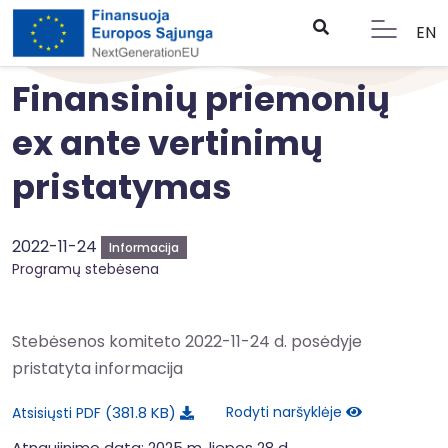
EN
Finansinių priemonių
ex ante vertinimų
pristatymas
2022-11-24
Informacija
Programų stebėsena
Stebėsenos komiteto 2022-11-24 d. posėdyje
pristatyta informacija
381.8 KB
Rodyti naršyklėje
Atsisiųsti PDF
Atnaujinimo data: 2025 m. liepos 28 d.