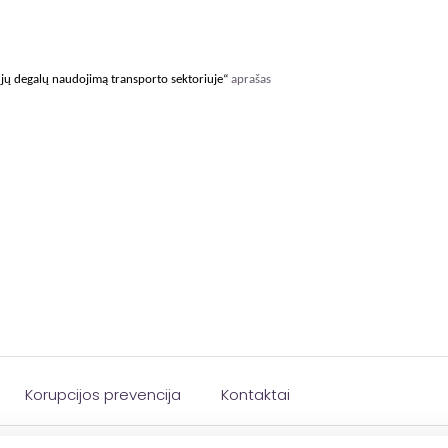
ųjų degalų naudojimą transporto sektoriuje“
aprašas
Korupcijos prevencija
Kontaktai