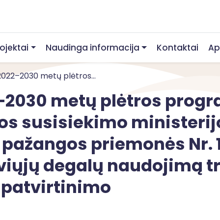
rojektai
Naudinga informacija
Kontaktai
Ap
2022–2030 metų plėtros...
–2030 metų plėtros progr
os susisiekimo ministeri
 pažangos priemonės Nr. 
yviųjų degalų naudojimą t
 patvirtinimo