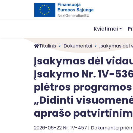
Kvietimai
P
Titulinis
Dokumentai
Įsakymas dėl vi
Įsakymas dėl vidaus
Įsakymo Nr. 1V-53
plėtros programos
„Didinti visuomenė
aprašo patvirtini
2026-06-22 Nr. 1V-457 | Dokumentą priė