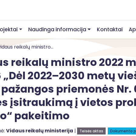
rojektai
Naudinga informacija
Kontaktai
Ap
daus reikalų ministro...
 reikalų ministro 2022 m.
6 „Dėl 2022–2030 metų vi
 pažangos priemonės Nr.
s įsitraukimą į vietos p
mo“ pakeitimo
mė:
Vidaus reikalų ministerija
|
Teisės aktas
Dokumento p