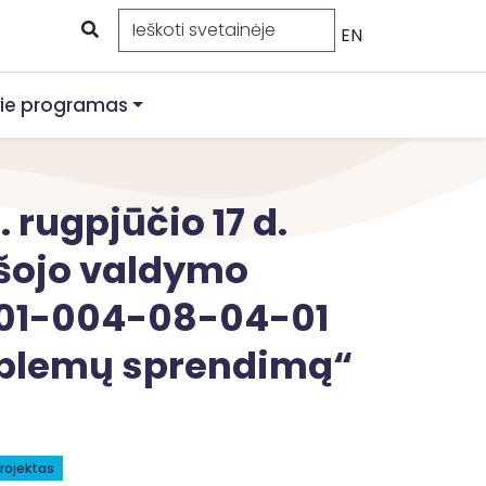
EN
ie programas
 rugpjūčio 17 d.
ešojo valdymo
 01-004-08-04-01
roblemų sprendimą“
rojektas