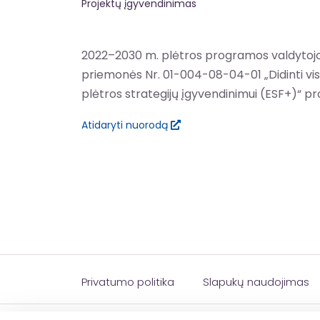
Projektų įgyvendinimas
2022–2030 m. plėtros programos valdytojos
priemonės Nr. 01-004-08-04-01 „Didinti v
plėtros strategijų įgyvendinimui (ESF+)“ p
Atidaryti nuorodą
Privatumo politika
Slapukų naudojimas