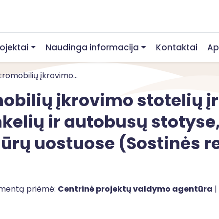
rojektai
Naudinga informacija
Kontaktai
Ap
tromobilių įkrovimo...
obilių įkrovimo stotelių 
kelių ir autobusų stotyse
jūrų uostuose (Sostinės r
umentą priėmė:
Centrinė projektų valdymo agentūra
|