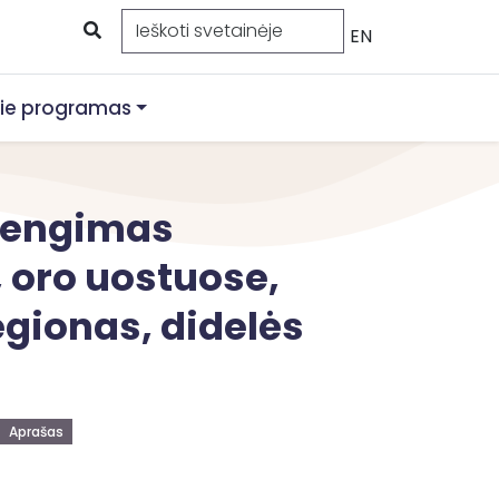
EN
ie programas
įrengimas
, oro uostuose,
egionas, didelės
Aprašas