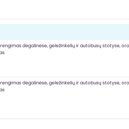
įrengimas degalinėse, geležinkelių ir autobusų stotyse, or
šas
įrengimas degalinėse, geležinkelių ir autobusų stotyse, or
šas