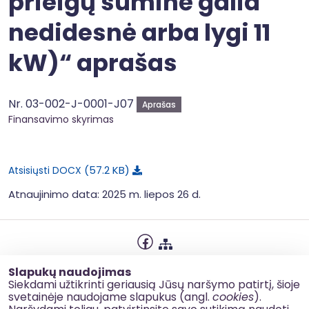
prieigų suminė galia
nedidesnė arba lygi 11
kW)“ aprašas
Nr. 03-002-J-0001-J07
Aprašas
Finansavimo skyrimas
57.2 KB
Atsisiųsti DOCX
Atnaujinimo data: 2025 m. liepos 26 d.
Privatumo politika
Slapukų naudojimas
Slapukų naudojimas
Siekdami užtikrinti geriausią Jūsų naršymo patirtį, šioje
svetainėje naudojame slapukus (angl.
cookies
).
Korupcijos prevencija