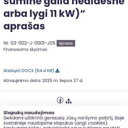
suminė galia nedidesnė
arba lygi 11 kW)“
aprašas
Nr. 03-002-J-0001-J05
Aprašas
Finansavimo skyrimas
64.4 KB
Atsisiųsti DOCX
Atnaujinimo data: 2025 m. liepos 27 d.
Privatumo politika
Slapukų naudojimas
Slapukų naudojimas
Siekdami užtikrinti geriausią Jūsų naršymo patirtį, šioje
svetainėje naudojame slapukus (angl.
cookies
).
Korupcijos prevencija