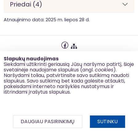
Priedai (4)
Atnaujinimo data: 2025 m. liepos 28 d.
Privatumo politika
Slapukų naudojimas
Slapukų naudojimas
Siekdami užtikrinti geriausią Jūsų naršymo patirtį, šioje
svetainėje naudojame slapukus (angl.
cookies
).
Korupcijos prevencija
Naršydami toliau, patvirtinsite savo sutikimą naudoti
slapukus. Savo sutikimą bet kada galėsite atšaukti,
Kontaktai
pakeisdami interneto naršyklės nustatymus ir
ištrindami įrašytus slapukus.
© 2026 esinvesticijos.lt
DAUGIAU PASIRINKIMŲ
SUTINKU
BDAR