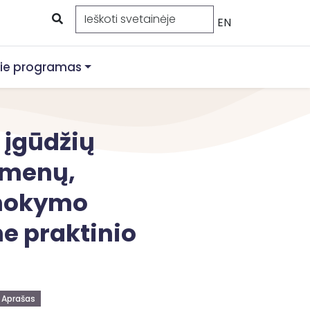
EN
ie programas
 įgūdžių
smenų,
 mokymo
e praktinio
Aprašas