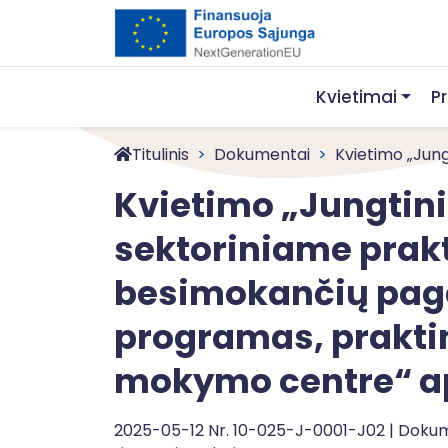
Kvietimai
P
Titulinis
Dokumentai
Kvietimo „Jungt
Kvietimo „Jungtini
sektoriniame prak
besimokančių paga
programas, prakti
mokymo centre“ a
2025-05-12 Nr. 10-025-J-0001-J02 | Dok