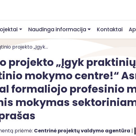
rojektai
Naudinga informacija
Kontaktai
Ap
inio projekto „Įgyk...
o projekto „Įgyk praktinių
tinio mokymo centre!“ A
l formaliojo profesinio
nis mokymas sektoriniam
prašas
umentą priėmė:
Centrinė projektų valdymo agentūra
|