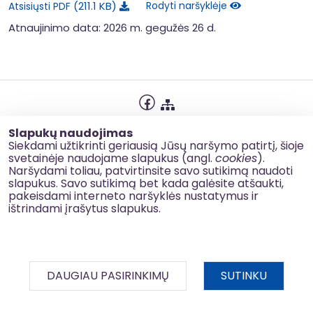
211.1 KB
Rodyti naršyklėje
Atsisiųsti PDF
Atnaujinimo data: 2026 m. gegužės 26 d.
Privatumo politika
Slapukų naudojimas
Slapukų naudojimas
Siekdami užtikrinti geriausią Jūsų naršymo patirtį, šioje
svetainėje naudojame slapukus (angl.
cookies
).
Korupcijos prevencija
Naršydami toliau, patvirtinsite savo sutikimą naudoti
slapukus. Savo sutikimą bet kada galėsite atšaukti,
Kontaktai
pakeisdami interneto naršyklės nustatymus ir
ištrindami įrašytus slapukus.
© 2026 esinvesticijos.lt
DAUGIAU PASIRINKIMŲ
SUTINKU
BDAR