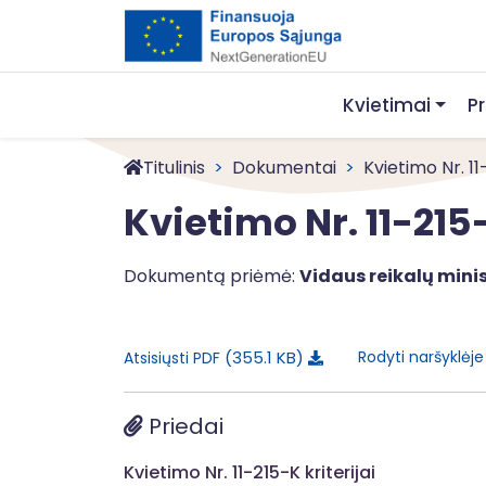
Kvietimai
P
Titulinis
Dokumentai
Kvietimo Nr. 1
Kvietimo Nr. 11-215
Dokumentą priėmė:
Vidaus reikalų minis
355.1 KB
Rodyti naršyklėj
Atsisiųsti PDF
Priedai
Kvietimo Nr. 11-215-K kriterijai