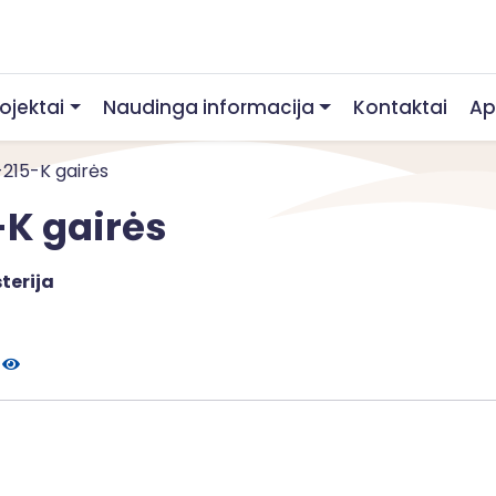
rojektai
Naudinga informacija
Kontaktai
Ap
1-215-K gairės
-K gairės
terija
e