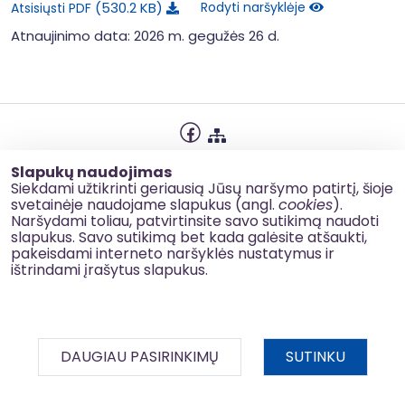
530.2 KB
Rodyti naršyklėje
Atsisiųsti PDF
Atnaujinimo data: 2026 m. gegužės 26 d.
Privatumo politika
Slapukų naudojimas
Slapukų naudojimas
Siekdami užtikrinti geriausią Jūsų naršymo patirtį, šioje
svetainėje naudojame slapukus (angl.
cookies
).
Korupcijos prevencija
Naršydami toliau, patvirtinsite savo sutikimą naudoti
slapukus. Savo sutikimą bet kada galėsite atšaukti,
Kontaktai
pakeisdami interneto naršyklės nustatymus ir
ištrindami įrašytus slapukus.
© 2026 esinvesticijos.lt
DAUGIAU PASIRINKIMŲ
SUTINKU
BDAR