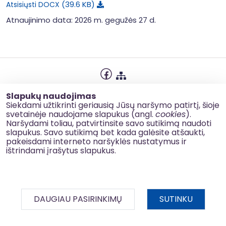
39.6 KB
Atsisiųsti DOCX
Atnaujinimo data: 2026 m. gegužės 27 d.
Privatumo politika
Slapukų naudojimas
Slapukų naudojimas
Siekdami užtikrinti geriausią Jūsų naršymo patirtį, šioje
svetainėje naudojame slapukus (angl.
cookies
).
Korupcijos prevencija
Naršydami toliau, patvirtinsite savo sutikimą naudoti
slapukus. Savo sutikimą bet kada galėsite atšaukti,
Kontaktai
pakeisdami interneto naršyklės nustatymus ir
ištrindami įrašytus slapukus.
© 2026 esinvesticijos.lt
DAUGIAU PASIRINKIMŲ
SUTINKU
BDAR