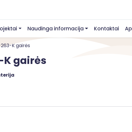
rojektai
Naudinga informacija
Kontaktai
Ap
1-263-K gairės
-K gairės
terija