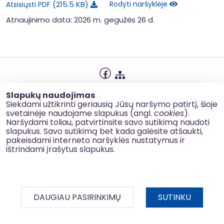
215.5 KB
Rodyti naršyklėje
Atsisiųsti PDF
Atnaujinimo data: 2026 m. gegužės 26 d.
Privatumo politika
Slapukų naudojimas
Slapukų naudojimas
Siekdami užtikrinti geriausią Jūsų naršymo patirtį, šioje
svetainėje naudojame slapukus (angl.
cookies
).
Korupcijos prevencija
Naršydami toliau, patvirtinsite savo sutikimą naudoti
slapukus. Savo sutikimą bet kada galėsite atšaukti,
Kontaktai
pakeisdami interneto naršyklės nustatymus ir
ištrindami įrašytus slapukus.
© 2026 esinvesticijos.lt
DAUGIAU PASIRINKIMŲ
SUTINKU
BDAR